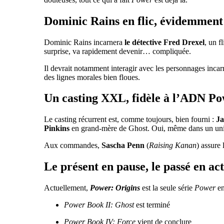
Dominic Rains en flic, évidemment
Dominic Rains incarnera
le détective Fred Drexel
, un f
surprise, va rapidement devenir… compliquée.
Il devrait notamment interagir avec les personnages inca
des lignes morales bien floues.
Un casting XXL, fidèle à l’ADN P
Le casting récurrent est, comme toujours, bien fourni :
Ja
Pinkins
en grand-mère de Ghost. Oui, même dans un univer
Aux commandes,
Sascha Penn
(
Raising Kanan
) assure
Le présent en pause, le passé en ac
Actuellement,
Power: Origins
est la seule série
Power
en
Power Book II: Ghost
est terminé
Power Book IV: Force
vient de conclure