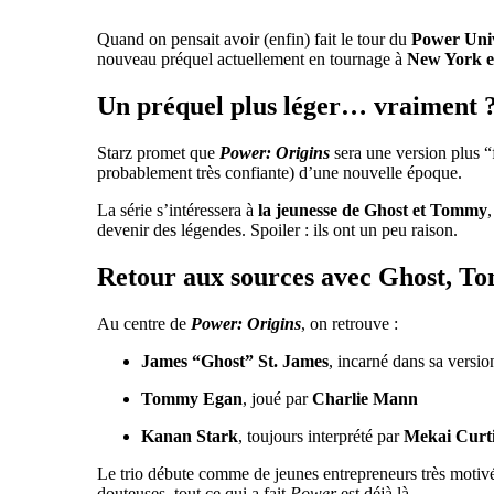
Quand on pensait avoir (enfin) fait le tour du
Power Uni
nouveau préquel actuellement en tournage à
New York e
Un préquel plus léger… vraiment 
Starz promet que
Power: Origins
sera une version plus “
probablement très confiante) d’une nouvelle époque.
La série s’intéressera à
la jeunesse de Ghost et Tommy
devenir des légendes. Spoiler : ils ont un peu raison.
Retour aux sources avec Ghost, T
Au centre de
Power: Origins
, on retrouve :
James “Ghost” St. James
, incarné dans sa versi
Tommy Egan
, joué par
Charlie Mann
Kanan Stark
, toujours interprété par
Mekai Curt
Le trio débute comme de jeunes entrepreneurs très motivés
douteuses, tout ce qui a fait
Power
est déjà là.