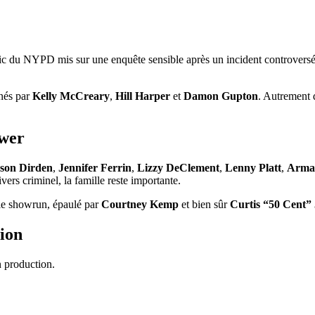
lic du NYPD mis sur une enquête sensible après un incident controvers
rnés par
Kelly McCreary
,
Hill Harper
et
Damon Gupton
. Autrement d
ower
son Dirden
,
Jennifer Ferrin
,
Lizzy DeClement
,
Lenny Platt
,
Arman
s criminel, la famille reste importante.
 le showrun, épaulé par
Courtney Kemp
et bien sûr
Curtis “50 Cent”
tion
 production.