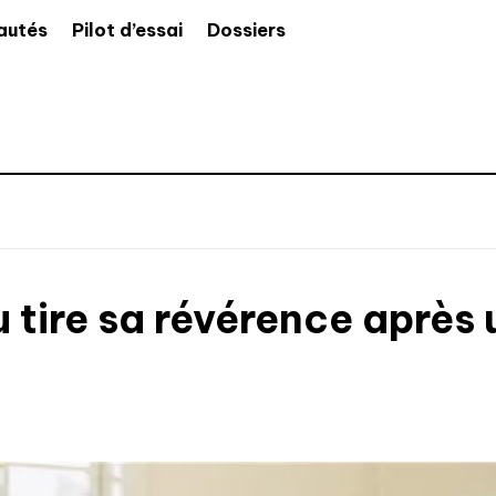
autés
Pilot d’essai
Dossiers
ulu tire sa révérence apr