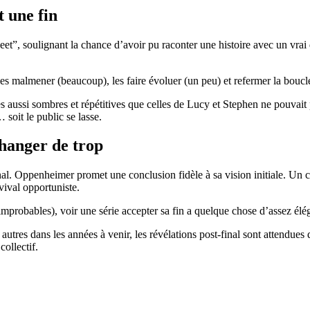
t une fin
weet”, soulignant la chance d’avoir pu raconter une histoire avec un vrai
 les malmener (beaucoup), les faire évoluer (un peu) et refermer la bouc
s aussi sombres et répétitives que celles de Lucy et Stephen ne pouvait
oit le public se lasse.
fhanger de trop
nal. Oppenheimer promet une conclusion fidèle à sa vision initiale. Un ch
vival opportuniste.
mprobables), voir une série accepter sa fin a quelque chose d’assez élé
utres dans les années à venir, les révélations post-final sont attendues 
ollectif.