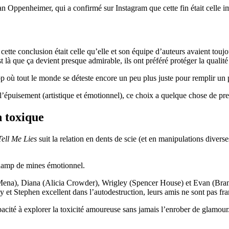
Oppenheimer, qui a confirmé sur Instagram que cette fin était celle im
 conclusion était celle qu’elle et son équipe d’auteurs avaient toujour
st là que ça devient presque admirable, ils ont préféré protéger la qualité 
op où tout le monde se déteste encore un peu plus juste pour remplir un 
à l’épuisement (artistique et émotionnel), ce choix a quelque chose de p
n toxique
Tell Me Lies
suit la relation en dents de scie (et en manipulations divers
champ de mines émotionnel.
a Mena), Diana (Alicia Crowder), Wrigley (Spencer House) et Evan (B
 et Stephen excellent dans l’autodestruction, leurs amis ne sont pas fr
apacité à explorer la toxicité amoureuse sans jamais l’enrober de glamour.