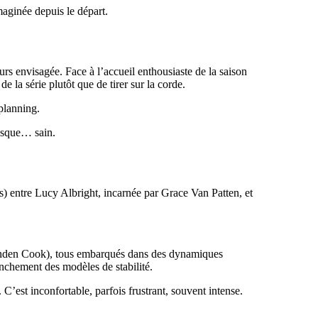
aginée depuis le départ.
s envisagée. Face à l’accueil enthousiaste de la saison
de la série plutôt que de tirer sur la corde.
planning.
resque… sain.
es) entre Lucy Albright, incarnée par
Grace Van Patten
, et
randen Cook), tous embarqués dans des dynamiques
anchement des modèles de stabilité.
 C’est inconfortable, parfois frustrant, souvent intense.