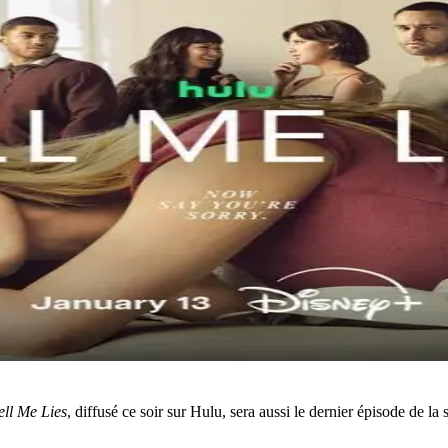
ell Me Lies
, diffusé ce soir sur
Hulu
, sera aussi le dernier épisode de la 