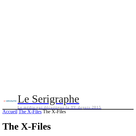
Le Serigraphe
Le média qui décortique la TV depuis 2015
Accueil
The X-Files
The X-Files
The X-Files