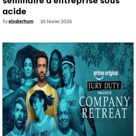
séminaire d’entreprise sous
acide
By
elodierhum
26 février 2026