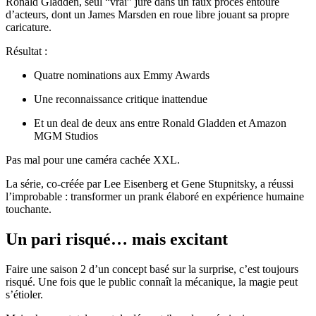
Ronald Gladden, seul “vrai” juré dans un faux procès entouré
d’acteurs, dont un
James Marsden
en roue libre jouant sa propre
caricature.
Résultat :
Quatre nominations aux Emmy Awards
Une reconnaissance critique inattendue
Et un deal de deux ans entre Ronald Gladden et Amazon
MGM Studios
Pas mal pour une caméra cachée XXL.
La série, co-créée par Lee Eisenberg et Gene Stupnitsky, a réussi
l’improbable : transformer un prank élaboré en expérience humaine
touchante.
Un pari risqué… mais excitant
Faire une saison 2 d’un concept basé sur la surprise, c’est toujours
risqué. Une fois que le public connaît la mécanique, la magie peut
s’étioler.