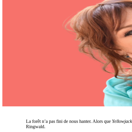
La forêt n’a pas fini de nous hanter. Alors que
Yellowjack
Ringwald
.