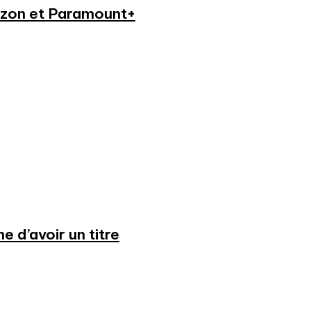
azon et Paramount+
 d’avoir un titre