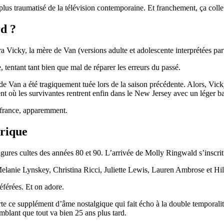
lus traumatisé de la télévision contemporaine. Et franchement, ça colle 
d ?
a Vicky, la mère de Van (versions adulte et adolescente interprétées pa
tentant tant bien que mal de réparer les erreurs du passé.
de Van a été tragiquement tuée lors de la saison précédente. Alors, Vicky
nt où les survivantes rentrent enfin dans le New Jersey avec un léger 
ouffrance, apparemment.
rique
s figures cultes des années 80 et 90. L’arrivée de Molly Ringwald s’inscr
elanie Lynskey
,
Christina Ricci
,
Juliette Lewis
, Lauren Ambrose et
Hi
férées. Et on adore.
rte ce supplément d’âme nostalgique qui fait écho à la double temporalité
semblant que tout va bien 25 ans plus tard.