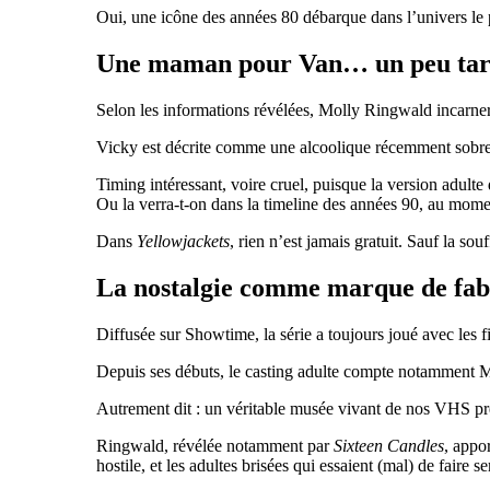
Oui, une icône des années 80 débarque dans l’univers le p
Une maman pour Van… un peu tar
Selon les informations révélées, Molly Ringwald incarner
Vicky est décrite comme une alcoolique récemment sobre, 
Timing intéressant, voire cruel, puisque la version adulte 
Ou la verra-t-on dans la timeline des années 90, au mome
Dans
Yellowjackets
, rien n’est jamais gratuit. Sauf la s
La nostalgie comme marque de fab
Diffusée sur
Showtime
, la série a toujours joué avec le
Depuis ses débuts, le casting adulte compte notamment
M
Autrement dit : un véritable musée vivant de nos VHS pré
Ringwald, révélée notamment par
Sixteen Candles
, appo
hostile, et les adultes brisées qui essaient (mal) de faire 