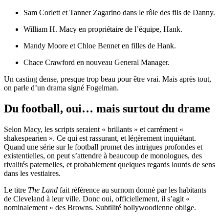
Sam Corlett
et
Tanner Zagarino
dans le rôle des fils de Danny.
William H. Macy
en propriétaire de l’équipe, Hank.
Mandy Moore
et
Chloe Bennet
en filles de Hank.
Chace Crawford
en nouveau General Manager.
Un casting dense, presque trop beau pour être vrai. Mais après tout,
on parle d’un drama signé Fogelman.
Du football, oui… mais surtout du drame
Selon Macy, les scripts seraient « brillants » et carrément «
shakespearien ». Ce qui est rassurant, et légèrement inquiétant.
Quand une série sur le football promet des intrigues profondes et
existentielles, on peut s’attendre à beaucoup de monologues, des
rivalités paternelles, et probablement quelques regards lourds de sens
dans les vestiaires.
Le titre
The Land
fait référence au surnom donné par les habitants
de Cleveland à leur ville. Donc oui, officiellement, il s’agit «
nominalement » des Browns. Subtilité hollywoodienne oblige.