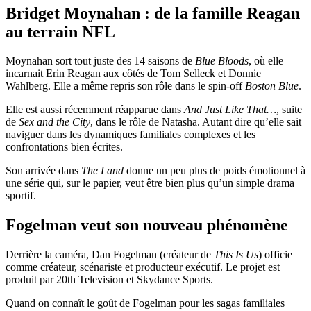
Bridget Moynahan : de la famille Reagan
au terrain NFL
Moynahan sort tout juste des 14 saisons de
Blue Bloods
, où elle
incarnait Erin Reagan aux côtés de
Tom Selleck
et
Donnie
Wahlberg
. Elle a même repris son rôle dans le spin-off
Boston Blue
.
Elle est aussi récemment réapparue dans
And Just Like That…
, suite
de
Sex and the City
, dans le rôle de Natasha. Autant dire qu’elle sait
naviguer dans les dynamiques familiales complexes et les
confrontations bien écrites.
Son arrivée dans
The Land
donne un peu plus de poids émotionnel à
une série qui, sur le papier, veut être bien plus qu’un simple drama
sportif.
Fogelman veut son nouveau phénomène
Derrière la caméra, Dan Fogelman (créateur de
This Is Us
) officie
comme créateur, scénariste et producteur exécutif. Le projet est
produit par
20th Television
et
Skydance Sports
.
Quand on connaît le goût de Fogelman pour les sagas familiales