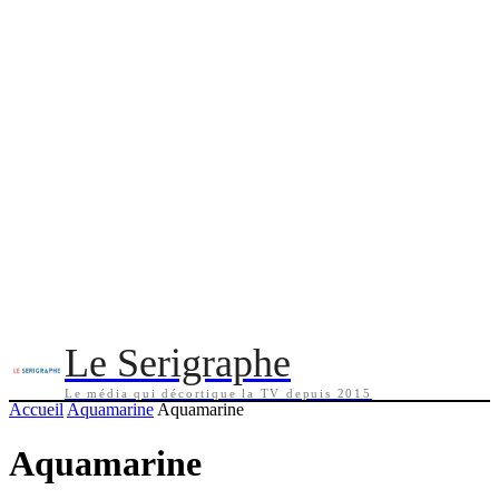
Le Serigraphe
Le média qui décortique la TV depuis 2015
Accueil
Aquamarine
Aquamarine
Aquamarine