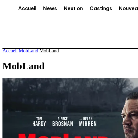
Accueil
News
Next on
Castings
Nouvea
Accueil
MobLand
MobLand
MobLand