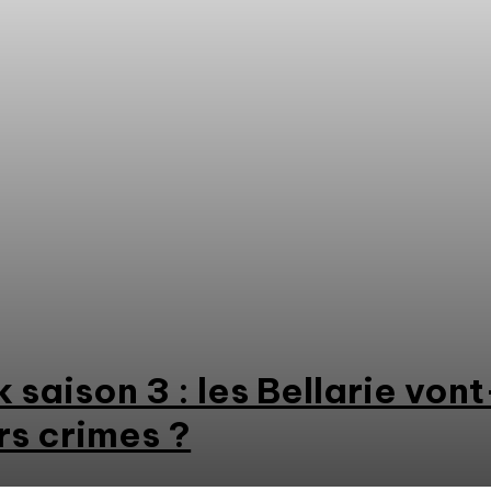
 saison 3 : les Bellarie vont
rs crimes ?