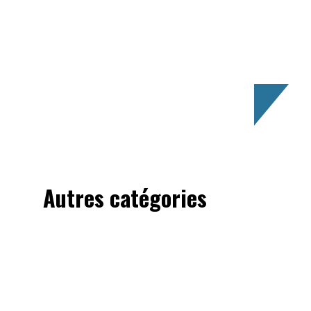
Autres catégories
All
Castings
Dossiers
News
Nouveautés
e
Pilot d'essai