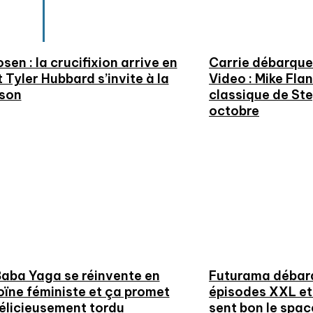
Hartnett
en : la crucifixion arrive en
Carrie débarque 
t Tyler Hubbard s’invite à la
Video : Mike Flan
son
classique de Ste
octobre
Baba Yaga se réinvente en
Futurama débarq
oïne féministe et ça promet
épisodes XXL et 
délicieusement tordu
sent bon le spac