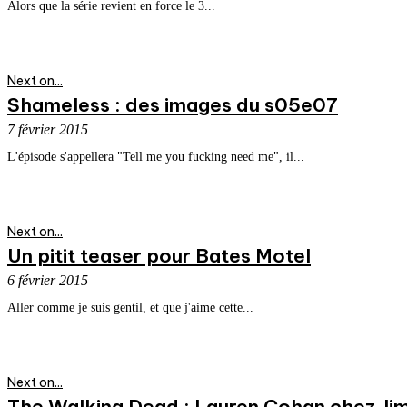
Alors que la série revient en force le 3...
Next on...
Shameless : des images du s05e07
7 février 2015
L'épisode s'appellera "Tell me you fucking need me", il...
Next on...
Un pitit teaser pour Bates Motel
6 février 2015
Aller comme je suis gentil, et que j'aime cette...
Next on...
The Walking Dead : Lauren Cohan chez J