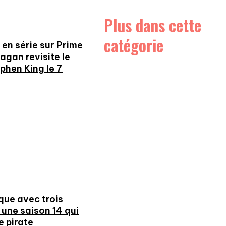
Plus dans cette
catégorie
en série sur Prime
agan revisite le
phen King le 7
ue avec trois
une saison 14 qui
e pirate