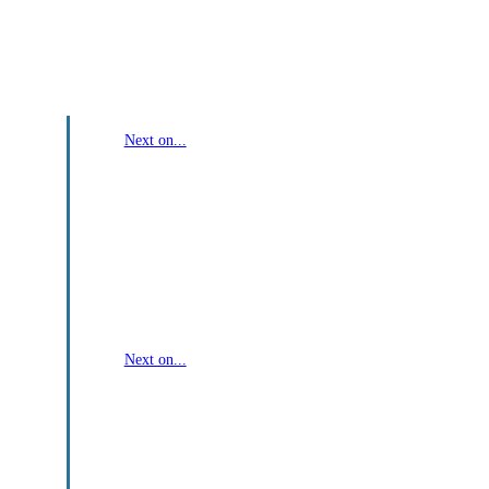
Next on...
Outer Banks saison 5 :
k
Netflix fait exploser le van,
la cabane et
(accessoirement) nos nerfs
Next on...
Below : Netflix dévoile la
bande-annonce glaçante d
son thriller marin avec Josh