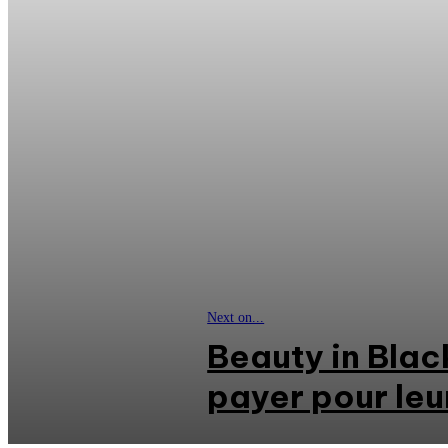
Next on...
Beauty in Black
payer pour leu