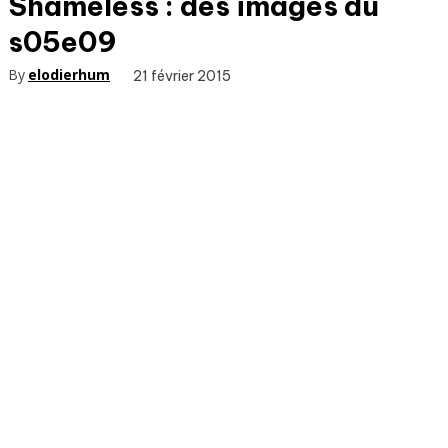
Shameless : des images du
s05e09
By
elodierhum
21 février 2015