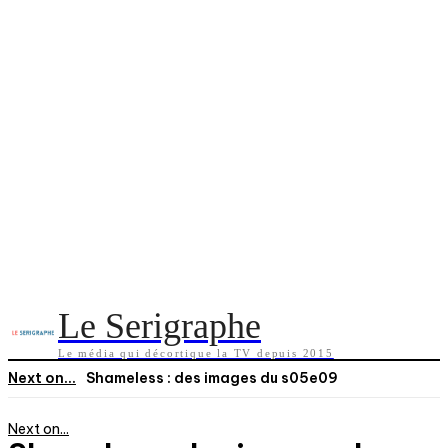
Le Serigraphe
Le média qui décortique la TV depuis 2015
Next on...
Shameless : des images du s05e09
Next on...