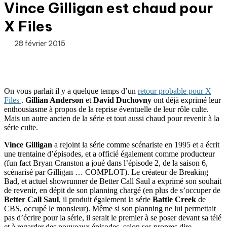
Vince Gilligan est chaud pour
X Files
28 février 2015
On vous parlait il y a quelque temps d’un
retour probable pour X
Files
.
Gillian Anderson
et
David Duchovny
ont déjà exprimé leur
enthousiasme à propos de la reprise éventuelle de leur rôle culte.
Mais un autre ancien de la série et tout aussi chaud pour revenir à la
série culte.
Vince Gilligan
a rejoint la série comme scénariste en 1995 et a écrit
une trentaine d’épisodes, et a officié également comme producteur
(fun fact Bryan Cranston a joué dans l’épisode 2, de la saison 6,
scénarisé par Gilligan … COMPLOT). Le créateur de Breaking
Bad, et actuel showrunner de Better Call Saul a exprimé son souhait
de revenir, en dépit de son planning chargé (en plus de s’occuper de
Better Call Saul
, il produit également la série
Battle Creek
de
CBS, occupé le monsieur). Même si son planning ne lui permettait
pas d’écrire pour la série, il serait le premier à se poser devant sa télé
et à regarder des nouveaux épisodes, selon ses propres dire.