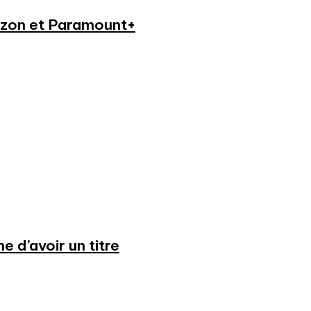
azon et Paramount+
 d’avoir un titre