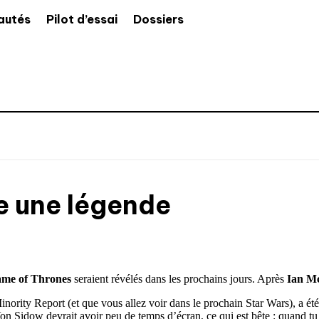
autés
Pilot d’essai
Dossiers
e une légende
me of Thrones
seraient révélés dans les prochains jours. Après
Ian M
nority Report (et que vous allez voir dans le prochain Star Wars), a ét
idow devrait avoir peu de temps d’écran, ce qui est bête : quand tu d