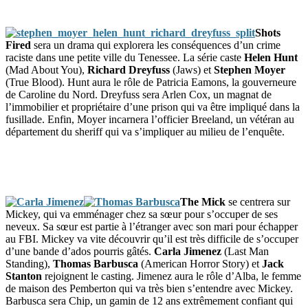
Shots
Fired
sera un drama qui explorera les conséquences d’un crime
raciste dans une petite ville du Tenessee. La série caste
Helen Hunt
(Mad About You),
Richard Dreyfuss
(Jaws) et
Stephen Moyer
(True Blood). Hunt aura le rôle de Patricia Eamons, la gouverneure
de Caroline du Nord. Dreyfuss sera Arlen Cox, un magnat de
l’immobilier et propriétaire d’une prison qui va être impliqué dans la
fusillade. Enfin, Moyer incarnera l’officier Breeland, un vétéran au
département du sheriff qui va s’impliquer au milieu de l’enquête.
The Mick
se centrera sur
Mickey, qui va emménager chez sa sœur pour s’occuper de ses
neveux. Sa sœur est partie à l’étranger avec son mari pour échapper
au FBI. Mickey va vite découvrir qu’il est très difficile de s’occuper
d’une bande d’ados pourris gâtés.
Carla Jimenez
(Last Man
Standing),
Thomas Barbusca
(American Horror Story) et
Jack
Stanton
rejoignent le casting. Jimenez aura le rôle d’Alba, le femme
de maison des Pemberton qui va très bien s’entendre avec Mickey.
Barbusca sera Chip, un gamin de 12 ans extrêmement confiant qui