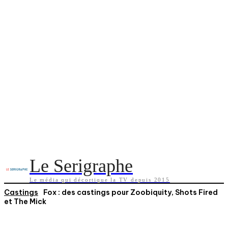
Le Serigraphe
Le média qui décortique la TV depuis 2015
Castings
Fox : des castings pour Zoobiquity, Shots Fired
et The Mick