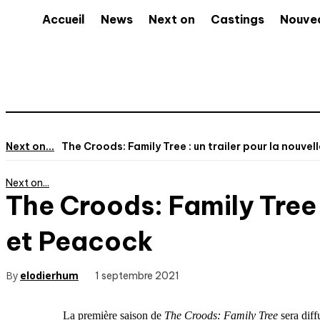
Accueil
News
Next on
Castings
Nouve
Next on...
The Croods: Family Tree : un trailer pour la nouvell
Next on...
The Croods: Family Tree :
et Peacock
By
elodierhum
1 septembre 2021
La première saison de
The Croods: Family Tree
sera diff