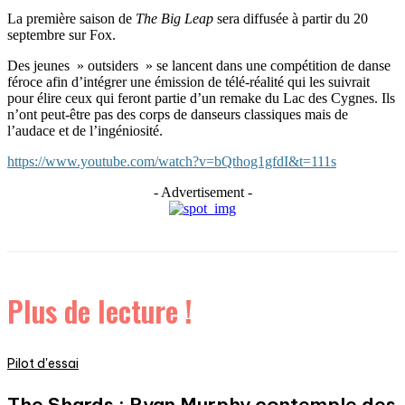
La première saison de
The Big Leap
sera diffusée à partir du 20
septembre sur Fox.
Des jeunes » outsiders » se lancent dans une compétition de danse
féroce afin d’intégrer une émission de télé-réalité qui les suivrait
pour élire ceux qui feront partie d’un remake du Lac des Cygnes. Ils
n’ont peut-être pas des corps de danseurs classiques mais de
l’audace et de l’ingéniosité.
https://www.youtube.com/watch?v=bQthog1gfdI&t=111s
- Advertisement -
Plus de lecture !
Pilot d'essai
The Shards : Ryan Murphy contemple des