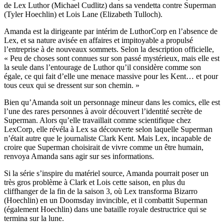
de Lex Luthor (Michael Cudlitz) dans sa vendetta contre Superman
(Tyler Hoechlin) et Lois Lane (Elizabeth Tulloch).
Amanda est la dirigeante par intérim de LuthorCorp en l’absence de
Lex, et sa nature avisée en affaires et impitoyable a propulsé
l’entreprise à de nouveaux sommets. Selon la description officielle,
« Peu de choses sont connues sur son passé mystérieux, mais elle est
la seule dans l’entourage de Luthor qu’il considère comme son
égale, ce qui fait d’elle une menace massive pour les Kent… et pour
tous ceux qui se dressent sur son chemin. »
Bien qu’Amanda soit un personnage mineur dans les comics, elle est
l’une des rares personnes à avoir découvert l’identité secrète de
Superman. Alors qu’elle travaillait comme scientifique chez
LexCorp, elle révéla à Lex sa découverte selon laquelle Superman
n’était autre que le journaliste Clark Kent. Mais Lex, incapable de
croire que Superman choisirait de vivre comme un être humain,
renvoya Amanda sans agir sur ses informations.
Si la série s’inspire du matériel source, Amanda pourrait poser un
très gros problème à Clark et Lois cette saison, en plus du
cliffhanger de la fin de la saison 3, où Lex transforma Bizarro
(Hoechlin) en un Doomsday invincible, et il combattit Superman
(également Hoechlin) dans une bataille royale destructrice qui se
termina sur la lune.