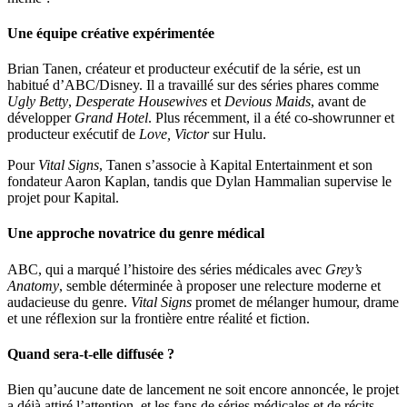
Une équipe créative expérimentée
Brian Tanen, créateur et producteur exécutif de la série, est un
habitué d’ABC/Disney. Il a travaillé sur des séries phares comme
Ugly Betty
,
Desperate Housewives
et
Devious Maids
, avant de
développer
Grand Hotel
. Plus récemment, il a été co-showrunner et
producteur exécutif de
Love, Victor
sur Hulu.
Pour
Vital Signs
, Tanen s’associe à Kapital Entertainment et son
fondateur Aaron Kaplan, tandis que Dylan Hammalian supervise le
projet pour Kapital.
Une approche novatrice du genre médical
ABC, qui a marqué l’histoire des séries médicales avec
Grey’s
Anatomy
, semble déterminée à proposer une relecture moderne et
audacieuse du genre.
Vital Signs
promet de mélanger humour, drame
et une réflexion sur la frontière entre réalité et fiction.
Quand sera-t-elle diffusée ?
Bien qu’aucune date de lancement ne soit encore annoncée, le projet
a déjà attiré l’attention, et les fans de séries médicales et de récits