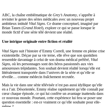
ABC, la chaîne emblématique de
Grey’s Anatomy
, s’apprête à
revisiter le genre des séries médicales avec un nouveau projet
ambitieux intitulé
Vital Signs
. Ce drame conceptuel, imaginé par
Brian Tanen (
Grand Hotel
), explore ce qui se passe lorsque le
monde fictif d’une série télé devient une réalité.
Une intrigue originale entre fiction et réalité
Vital Signs
suit l’histoire d’Emmy Correll, une femme en pleine crise
existentielle. Déçue par sa vie terne, elle rêve que son quotidien
ressemble davantage à celui de son drama médical préféré,
Vital
Signs
, où les personnages sont des héros passionnés aux vies
amoureuses trépidantes. Son souhait devient réalité lorsqu’elle est
littéralement transportée dans l’univers de la série et qu’elle se
réveille… comme médecin fraîchement recrutée.
Mais la vie dans une série télévisée n’est pas aussi idyllique qu’elle
en a l’air. Désorientée, Emmy réalise rapidement qu’elle connaît par
cœur chaque épisode, ce qui lui confère un avantage inattendu dans
ce nouveau monde. Pourtant, cette expérience lui fera se poser une
question essentielle : est-ce vraiment ce qu’elle souhaite pour elle-
même ?