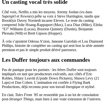
Un casting vocal très solide
Côté voix, Netflix a mis les moyens. Jeremy Jordan (vu dans
Supergirl
et
Newsies
) prête sa voix à Steve Harrington, tandis que
Brooklyn Davey Norstedt incarne Eleven. Le reste du casting
comprend Jolie Hoang-Rappaport (Max), Luca Diaz (Mike), Elisha
“EJ” Williams (Lucas), Braxton Quinney (Dustin), Benjamin
Plessala (Will) et Brett Gipson (Hopper).
À cela s’ajoutent Odessa A’zion, Janeane Garofalo et Lou Diamond
Phillips, histoire de compléter un casting qui sent bon la série animée
premium et pas le simple produit dérivé paresseux.
Les Duffer toujours aux commandes
Pas de panique pour les puristes : les frères Duffer sont toujours
impliqués en tant que producteurs exécutifs, aux côtés d’Eric
Robles, Hilary Leavitt (Upside Down Pictures), Shawn Levy (21
Laps) et Dan Cohen. L’animation est confiée à Flying Bark
Productions, déjà reconnu pour son travail énergique et stylisé.
En clair,
Tales From ’85
ne ressemble pas à un lot de consolation
post-
Stranger Things
, mais bien à une vraie extension de l’univers.