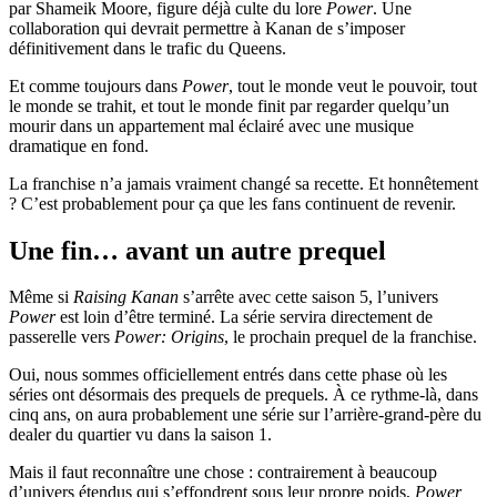
par Shameik Moore, figure déjà culte du lore
Power
. Une
collaboration qui devrait permettre à Kanan de s’imposer
définitivement dans le trafic du Queens.
Et comme toujours dans
Power
, tout le monde veut le pouvoir, tout
le monde se trahit, et tout le monde finit par regarder quelqu’un
mourir dans un appartement mal éclairé avec une musique
dramatique en fond.
La franchise n’a jamais vraiment changé sa recette. Et honnêtement
? C’est probablement pour ça que les fans continuent de revenir.
Une fin… avant un autre prequel
Même si
Raising Kanan
s’arrête avec cette saison 5, l’univers
Power
est loin d’être terminé. La série servira directement de
passerelle vers
Power: Origins
, le prochain prequel de la franchise.
Oui, nous sommes officiellement entrés dans cette phase où les
séries ont désormais des prequels de prequels. À ce rythme-là, dans
cinq ans, on aura probablement une série sur l’arrière-grand-père du
dealer du quartier vu dans la saison 1.
Mais il faut reconnaître une chose : contrairement à beaucoup
d’univers étendus qui s’effondrent sous leur propre poids,
Power