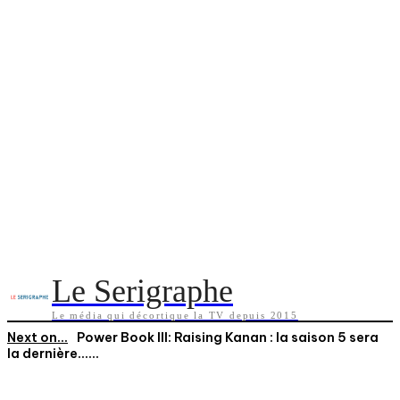
Le Serigraphe
Le média qui décortique la TV depuis 2015
Next on...
Power Book III: Raising Kanan : la saison 5 sera
la dernière…...