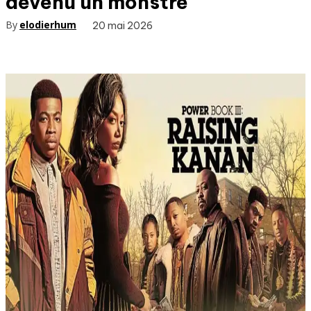
devenu un monstre
By
elodierhum
20 mai 2026