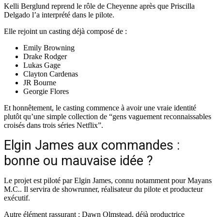
Kelli Berglund
reprend le rôle de Cheyenne après que
Priscilla
Delgado
l’a interprété dans le pilote.
Elle rejoint un casting déjà composé de :
Emily Browning
Drake Rodger
Lukas Gage
Clayton Cardenas
JR Bourne
Georgie Flores
Et honnêtement, le casting commence à avoir une vraie identité
plutôt qu’une simple collection de “gens vaguement reconnaissables
croisés dans trois séries Netflix”.
Elgin James aux commandes :
bonne ou mauvaise idée ?
Le projet est piloté par
Elgin James
, connu notamment pour
Mayans
M.C.
. Il servira de showrunner, réalisateur du pilote et producteur
exécutif.
Autre élément rassurant :
Dawn Olmstead
, déjà productrice