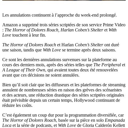
Les annulations continuent à l’approche du week-end prolongé.
Amazon a supprimé trois séries scriptées de son service Prime Video
:
The Horror of Dolores Roach, Harlan Coben’s Shelter
et
With
Love
touchent à leur fin.
The Horror of Dolores Roach
et Harlan
Coben’s Shelter
ont duré
une saison, tandis que
With Love
se termine après deux saisons.
Ce sont les dernières annulations survenues sur la plateforme au
cours des derniers mois, après des séries telles que
The Peripheral
et
A League of Their Own
, qui avaient toutes deux été renouvelées
avant que ces décisions ne soient annulées.
Bien qu’il soit clair que les diffuseurs et les plateformes de streaming
annulent de nombreuses séries en raison des grèves des scénaristes
et des acteurs, une réduction drastique des séries scriptées originales
était prévisible depuis un certain temps, Hollywood continuant de
réduire les coûts.
C’est également un coup dur pour la programmation diversifiée, car
The Horror of Dolores Roach
, basée sur la pièce en solo
Empanada
Loca
et la série de podcasts, et
With Love
de Gloria Calderón Kellett