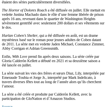
étaient des séries particulièrement diversifiées.
The Horror of Dolores Roach
a été diffusée en juillet. Elle mettait en
vedette Justina Machado dans le rôle d’une femme libérée de prison
après 16 ans, revenant dans le quartier de Washington Heights
sévèrement gentrifié avec seulement 200 dollars et ses vêtements sur
le dos.
Harlan Coben’s Shelter
, qui a été diffusée en août, est un drame
mystérieux basé sur le roman pour jeunes adultes de Coben datant
de 2011. La série met en vedette Jaden Michael, Constance Zimmer,
Abby Corrigan et Adrian Greensmith.
Enfin,
With Love
prend fin après deux saisons. La série créée par
Gloria Calderón Kellett a débuté en 2021 et sa deuxième saison a
été lancée en juillet.
La série suivait les vies des frères et sœurs Diaz, Lily, interprétée par
Emeraude Toubia et Jorge Jr., interprété par Mark Indelicato, à
travers diverses fêtes tout au long de l’année alors qu’ils cherchent
l’amour.
La série a été créée et produite par Calderón Kellett, avec la
participation de GloNation et d’Amazon Studios.
Source