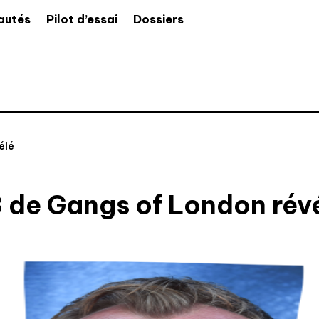
autés
Pilot d’essai
Dossiers
élé
3 de Gangs of London rév