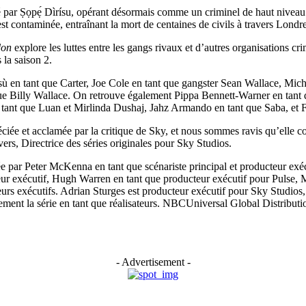
joué par Ṣọpẹ́ Dìrísu, opérant désormais comme un criminel de haut nivea
st contaminée, entraînant la mort de centaines de civils à travers Londre
don
explore les luttes entre les gangs rivaux et d’autres organisations 
 la saison 2.
ù en tant que Carter, Joe Cole en tant que gangster Sean Wallace, Mich
ue Billy Wallace. On retrouve également Pippa Bennett-Warner en tant
n tant que Luan et Mirlinda Dushaj, Jahz Armando en tant que Saba, et 
éciée et acclamée par la critique de Sky, et nous sommes ravis qu’elle co
ers, Directrice des séries originales pour Sky Studios.
ée par Peter McKenna en tant que scénariste principal et producteur exé
ur exécutif, Hugh Warren en tant que producteur exécutif pour Pulse, 
teurs exécutifs. Adrian Sturges est producteur exécutif pour Sky Studio
nt la série en tant que réalisateurs. NBCUniversal Global Distribution
- Advertisement -