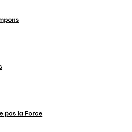
ampons
s
ne pas la Force