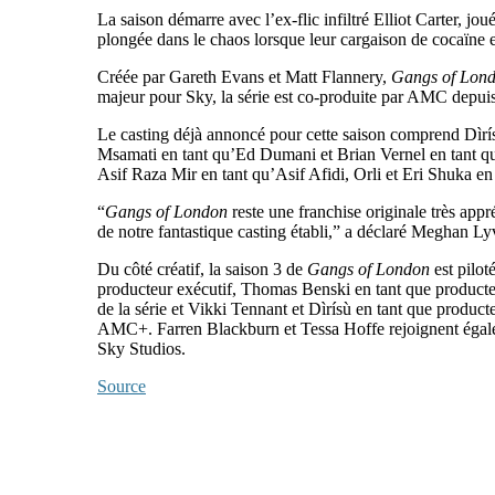
La saison démarre avec l’ex-flic infiltré Elliot Carter, 
plongée dans le chaos lorsque leur cargaison de cocaïne e
Créée par Gareth Evans et Matt Flannery,
Gangs of Lon
majeur pour Sky, la série est co-produite par AMC depuis
Le casting déjà annoncé pour cette saison comprend Dìrís
Msamati en tant qu’Ed Dumani et Brian Vernel en tant q
Asif Raza Mir en tant qu’Asif Afidi, Orli et Eri Shuka e
“
Gangs of London
reste une franchise originale très appr
de notre fantastique casting établi,” a déclaré Meghan Lyv
Du côté créatif, la saison 3 de
Gangs of London
est pilot
producteur exécutif, Thomas Benski en tant que producte
de la série et Vikki Tennant et Dìrísù en tant que produc
AMC+. Farren Blackburn et Tessa Hoffe rejoignent égaleme
Sky Studios.
Source