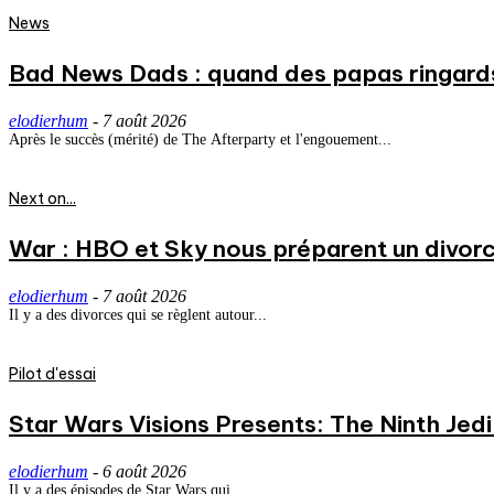
News
Bad News Dads : quand des papas ringard
elodierhum
-
7 août 2026
Après le succès (mérité) de The Afterparty et l'engouement...
Next on...
War : HBO et Sky nous préparent un divorce
elodierhum
-
7 août 2026
Il y a des divorces qui se règlent autour...
Pilot d'essai
Star Wars Visions Presents: The Ninth Jedi 
elodierhum
-
6 août 2026
Il y a des épisodes de Star Wars qui...