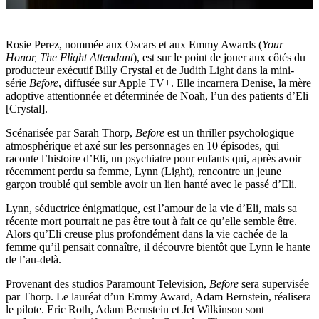
Rosie Perez, nommée aux Oscars et aux Emmy Awards (
Your
Honor, The Flight Attendant
), est sur le point de jouer aux côtés du
producteur exécutif Billy Crystal et de Judith Light dans la mini-
série
Before
, diffusée sur Apple TV+. Elle incarnera Denise, la mère
adoptive attentionnée et déterminée de Noah, l’un des patients d’Eli
[Crystal].
Scénarisée par Sarah Thorp,
Before
est un thriller psychologique
atmosphérique et axé sur les personnages en 10 épisodes, qui
raconte l’histoire d’Eli, un psychiatre pour enfants qui, après avoir
récemment perdu sa femme, Lynn (Light), rencontre un jeune
garçon troublé qui semble avoir un lien hanté avec le passé d’Eli.
Lynn, séductrice énigmatique, est l’amour de la vie d’Eli, mais sa
récente mort pourrait ne pas être tout à fait ce qu’elle semble être.
Alors qu’Eli creuse plus profondément dans la vie cachée de la
femme qu’il pensait connaître, il découvre bientôt que Lynn le hante
de l’au-delà.
Provenant des studios Paramount Television,
Before
sera supervisée
par Thorp. Le lauréat d’un Emmy Award, Adam Bernstein, réalisera
le pilote. Eric Roth, Adam Bernstein et Jet Wilkinson sont