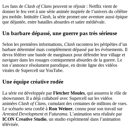
Les fans de
Clash of Clans
peuvent se réjouir : Netflix vient de
donner le feu vert à une série animée inspirée de l’univers du célèbre
jeu mobile. Intitulée
Clash
, la série promet une aventure aussi épique
que déjantée, entre batailles absurdes et satire médiévale.
Un barbare dépassé, une guerre pas très sérieuse
Selon les premières informations,
Clash
racontera les péripéties d’un
barbare déterminé mais complètement dépassé par les événements. Il
devra fédérer une bande de marginaux pour défendre leur village et
naviguer dans les rouages comiquement absurdes de la guerre. Le
ton s’annonce résolument parodique, en droite ligne des vidéos
virales de Supercell sur YouTube.
Une équipe créative rodée
La série est développée par
Fletcher Moules
, qui assurera le rôle de
showrunner. Il a déjà collaboré avec Supercell sur les vidéos
animées
Clash of Clans
, cumulant des centaines de millions de vues.
Le scénario sera confié à
Ron Weiner
, connu pour son travail sur
Arrested Development
et
Futurama
. L’animation sera réalisée par
ICON Creative Studio
, un studio expérimenté dans l’animation
télévisée.