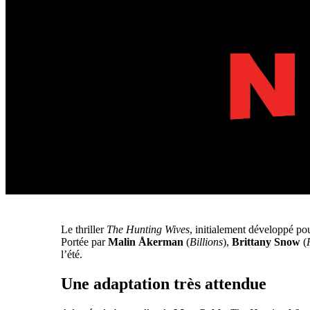
Le thriller
The Hunting Wives
, initialement développé pou
Portée par
Malin Åkerman
(
Billions
),
Brittany Snow
(
l’été.
Une adaptation très attendue