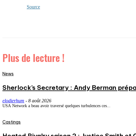
Source
Plus de lecture !
News
Sherlock’s Secretary : Andy Berman prépa
elodierhum
-
8 août 2026
USA Network a beau avoir traversé quelques turbulences ces...
Castings
Heated Rivalry saison 2 : Justice Smith et C