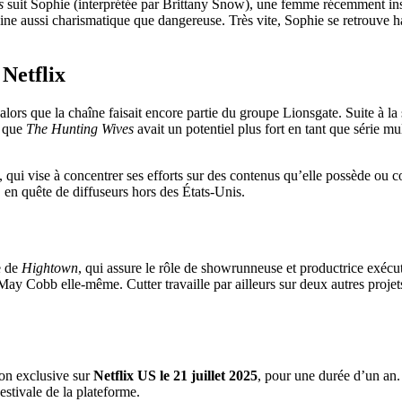
s
suit Sophie (interprétée par Brittany Snow), une femme récemment insta
 aussi charismatique que dangereuse. Très vite, Sophie se retrouve h
 Netflix
lors que la chaîne faisait encore partie du groupe Lionsgate. Suite à la
e que
The Hunting Wives
avait un potentiel plus fort en tant que série m
rz, qui vise à concentrer ses efforts sur des contenus qu’elle possède ou
, en quête de diffuseurs hors des États-Unis.
e de
Hightown
, qui assure le rôle de showrunneuse et productrice exécu
 May Cobb elle-même. Cutter travaille par ailleurs sur deux autres proje
tion exclusive sur
Netflix US le 21 juillet 2025
, pour une durée d’un an. 
estivale de la plateforme.