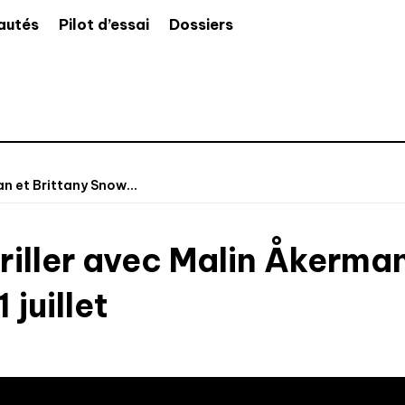
autés
Pilot d’essai
Dossiers
an et Brittany Snow...
hriller avec Malin Åkerma
 juillet