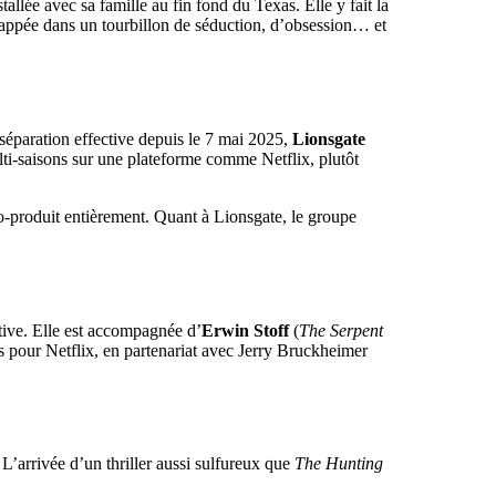
llée avec sa famille au fin fond du Texas. Elle y fait la
appée dans un tourbillon de séduction, d’obsession… et
 séparation effective depuis le 7 mai 2025,
Lionsgate
ulti-saisons sur une plateforme comme Netflix, plutôt
 co-produit entièrement. Quant à Lionsgate, le groupe
tive. Elle est accompagnée d’
Erwin Stoff
(
The Serpent
ts pour Netflix, en partenariat avec Jerry Bruckheimer
L’arrivée d’un thriller aussi sulfureux que
The Hunting