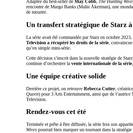
Adaptée du best-seller de
May Cobb
,
The Hunting Wive
rencontre de Margo Banks (Malin Åkerman), une mondaine
de meurtre.
Un transfert stratégique de Starz à
La série avait été commandée par Starz en octobre 2023, a
Television a récupéré les droits de la série
, convaincu
qu’en simple mini-série.
Cette décision s’inscrit dans la nouvelle stratégie de Sta
continue d’orchestrer la
vente internationale de la série
Une équipe créative solide
Derrière ce projet, on retrouve
Rebecca Cutter
, créatric
Queen
) pour 3 Arts Entertainment, ainsi que de l’autrice
Television.
Rendez-vous cet été
Terminée et prête à être diffusée, la série fera son appari
Wives
pourrait bien marquer un tournant dans la stratégie 