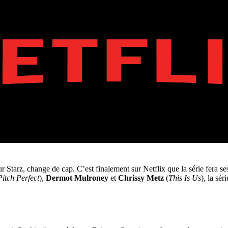
r Starz, change de cap. C’est finalement sur Netflix que la série fera se
Pitch Perfect
),
Dermot Mulroney
et
Chrissy Metz
(
This Is Us
), la sé