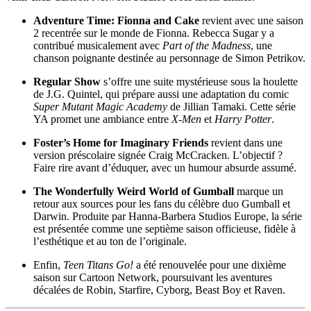
Adventure Time: Fionna and Cake
revient avec une saison
2 recentrée sur le monde de Fionna. Rebecca Sugar y a
contribué musicalement avec
Part of the Madness
, une
chanson poignante destinée au personnage de Simon Petrikov.
Regular Show
s’offre une suite mystérieuse sous la houlette
de J.G. Quintel, qui prépare aussi une adaptation du comic
Super Mutant Magic Academy
de Jillian Tamaki. Cette série
YA promet une ambiance entre
X-Men
et
Harry Potter
.
Foster’s Home for Imaginary Friends
revient dans une
version préscolaire signée Craig McCracken. L’objectif ?
Faire rire avant d’éduquer, avec un humour absurde assumé.
The Wonderfully Weird World of Gumball
marque un
retour aux sources pour les fans du célèbre duo Gumball et
Darwin. Produite par Hanna-Barbera Studios Europe, la série
est présentée comme une septième saison officieuse, fidèle à
l’esthétique et au ton de l’originale.
Enfin,
Teen Titans Go!
a été renouvelée pour une dixième
saison sur Cartoon Network, poursuivant les aventures
décalées de Robin, Starfire, Cyborg, Beast Boy et Raven.