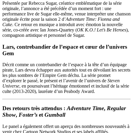
Présentée par Rebecca Sugar, créatrice emblématique de la série
originale, l’annonce a été précédée d’un moment fort : une
performance live de Sugar elle-même, venue interpréter une chanson
originale écrite pour la saison 2 d’
Adventure Time: Fionna and
Cake
. Ce retour en musique a introduit avec émotion la nouvelle
série, co-créée avec Ian Jones-Quartey (
OK K.O.! Let’s Be Heroes
),
compagnon artistique et personnel de Sugar.
Lars, contrebandier de l’espace et cœur de l’univers
Gem
Décrit comme un contrebandier de l’espace à la tête d’un équipage
pirate, Lars devra échapper aux autorités tout en dévoilant les secrets
les plus sombres de l’Empire Gem déchu. La série promet
d’explorer le passé, le présent et l’avenir de l’univers de
Steven
Universe
, en poursuivant l’héritage émotionnel et inclusif de la série
culte (2013-2020), lauréate d’un Peabody Award.
Des retours très attendus :
Adventure Time
,
Regular
Show
,
Foster’s
et
Gumball
Le panel a également offert un aperçu des nombreuses nouveautés à
venir chez Cartoon Network Studios et ses labels affiliés.