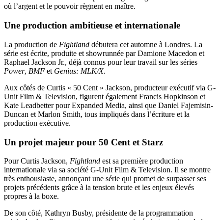
où l’argent et le pouvoir règnent en maître.
Une production ambitieuse et internationale
La production de
Fightland
débutera cet automne à Londres. La
série est écrite, produite et showrunnée par Damione Macedon et
Raphael Jackson Jr., déjà connus pour leur travail sur les séries
Power
,
BMF
et
Genius: MLK/X
.
Aux côtés de Curtis « 50 Cent » Jackson, producteur exécutif via G-
Unit Film & Television, figurent également Francis Hopkinson et
Kate Leadbetter pour Expanded Media, ainsi que Daniel Fajemisin-
Duncan et Marlon Smith, tous impliqués dans l’écriture et la
production exécutive.
Un projet majeur pour 50 Cent et Starz
Pour Curtis Jackson,
Fightland
est sa première production
internationale via sa société G-Unit Film & Television. Il se montre
très enthousiaste, annonçant une série qui promet de surpasser ses
projets précédents grâce à la tension brute et les enjeux élevés
propres à la boxe.
De son côté, Kathryn Busby, présidente de la programmation