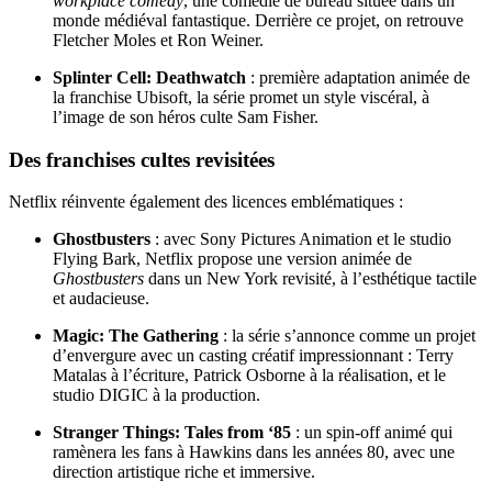
workplace comedy
, une comédie de bureau située dans un
monde médiéval fantastique. Derrière ce projet, on retrouve
Fletcher Moles et Ron Weiner.
Splinter Cell: Deathwatch
: première adaptation animée de
la franchise Ubisoft, la série promet un style viscéral, à
l’image de son héros culte Sam Fisher.
Des franchises cultes revisitées
Netflix réinvente également des licences emblématiques :
Ghostbusters
: avec Sony Pictures Animation et le studio
Flying Bark, Netflix propose une version animée de
Ghostbusters
dans un New York revisité, à l’esthétique tactile
et audacieuse.
Magic: The Gathering
: la série s’annonce comme un projet
d’envergure avec un casting créatif impressionnant : Terry
Matalas à l’écriture, Patrick Osborne à la réalisation, et le
studio DIGIC à la production.
Stranger Things: Tales from ‘85
: un spin-off animé qui
ramènera les fans à Hawkins dans les années 80, avec une
direction artistique riche et immersive.