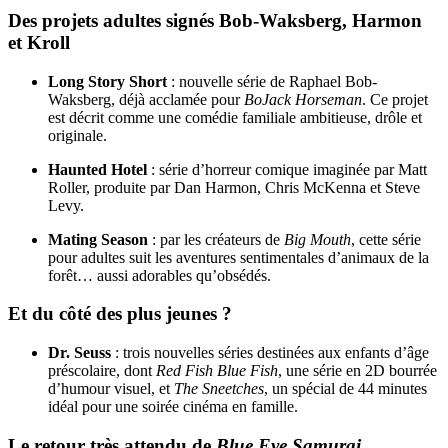
Des projets adultes signés Bob-Waksberg, Harmon
et Kroll
Long Story Short
: nouvelle série de Raphael Bob-
Waksberg, déjà acclamée pour
BoJack Horseman
. Ce projet
est décrit comme une comédie familiale ambitieuse, drôle et
originale.
Haunted Hotel
: série d’horreur comique imaginée par Matt
Roller, produite par Dan Harmon, Chris McKenna et Steve
Levy.
Mating Season
: par les créateurs de
Big Mouth
, cette série
pour adultes suit les aventures sentimentales d’animaux de la
forêt… aussi adorables qu’obsédés.
Et du côté des plus jeunes ?
Dr. Seuss
: trois nouvelles séries destinées aux enfants d’âge
préscolaire, dont
Red Fish Blue Fish
, une série en 2D bourrée
d’humour visuel, et
The Sneetches
, un spécial de 44 minutes
idéal pour une soirée cinéma en famille.
Le retour très attendu de
Blue Eye Samurai