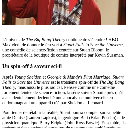
L’univers de
The Big Bang Theory
continue de s’étendre ! HBO
Max vient de donner le feu vert à
Stuart Fails to Save the Universe
,
une comédie de science-fiction centrée sur Stuart Bloom, le
propriétaire de la boutique de comics interprété par Kevin Sussman.
Un spin-off à saveur sci-fi
Après
Young Sheldon
et
Georgie & Mandy’s First Marriage
,
Stuart
Fails to Save the Universe
est le troisième spin-off de
The Big Bang
Theory
, mais aussi le plus radical. Pensée comme une comédie
fortement teintée de science-fiction, la série suivra Stuart après qu’il
a accidentellement déclenché une apocalypse multiverselle en
endommageant un appareil créé par Sheldon et Leonard.
Pour tenter de rétablir la réalité, Stuart pourra compter sur sa petite
amie Denise (Lauren Lapkus), le géologue Bert (Brian Posehn) et le
physicien quantique Barry Kripke (John Ross Bowie). Ensemble, ils
croiseront des versions alternatives de personnages emblématiques