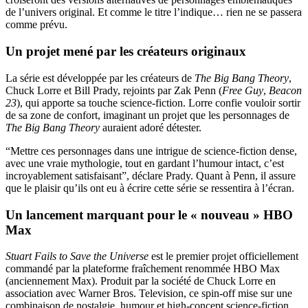
de l’univers original. Et comme le titre l’indique… rien ne se passera
comme prévu.
Un projet mené par les créateurs originaux
La série est développée par les créateurs de
The Big Bang Theory
,
Chuck Lorre et Bill Prady, rejoints par Zak Penn (
Free Guy
,
Beacon
23
), qui apporte sa touche science-fiction. Lorre confie vouloir sortir
de sa zone de confort, imaginant un projet que les personnages de
The Big Bang Theory
auraient adoré détester.
“Mettre ces personnages dans une intrigue de science-fiction dense,
avec une vraie mythologie, tout en gardant l’humour intact, c’est
incroyablement satisfaisant”, déclare Prady. Quant à Penn, il assure
que le plaisir qu’ils ont eu à écrire cette série se ressentira à l’écran.
Un lancement marquant pour le « nouveau » HBO
Max
Stuart Fails to Save the Universe
est le premier projet officiellement
commandé par la plateforme fraîchement renommée HBO Max
(anciennement Max). Produit par la société de Chuck Lorre en
association avec Warner Bros. Television, ce spin-off mise sur une
combinaison de nostalgie, humour et high-concept science-fiction