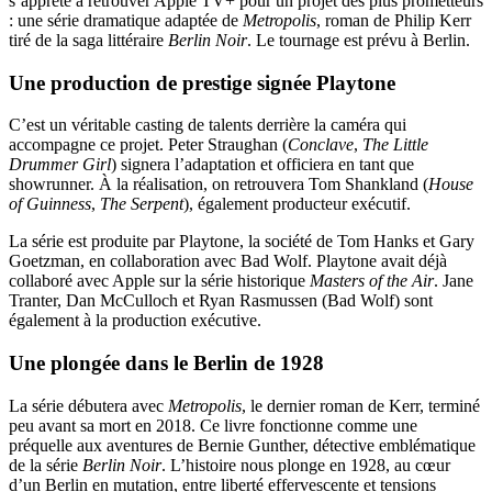
s’apprête à retrouver Apple TV+ pour un projet des plus prometteurs
: une série dramatique adaptée de
Metropolis
, roman de Philip Kerr
tiré de la saga littéraire
Berlin Noir
. Le tournage est prévu à Berlin.
Une production de prestige signée Playtone
C’est un véritable casting de talents derrière la caméra qui
accompagne ce projet. Peter Straughan (
Conclave
,
The Little
Drummer Girl
) signera l’adaptation et officiera en tant que
showrunner. À la réalisation, on retrouvera Tom Shankland (
House
of Guinness
,
The Serpent
), également producteur exécutif.
La série est produite par Playtone, la société de Tom Hanks et Gary
Goetzman, en collaboration avec Bad Wolf. Playtone avait déjà
collaboré avec Apple sur la série historique
Masters of the Air
. Jane
Tranter, Dan McCulloch et Ryan Rasmussen (Bad Wolf) sont
également à la production exécutive.
Une plongée dans le Berlin de 1928
La série débutera avec
Metropolis
, le dernier roman de Kerr, terminé
peu avant sa mort en 2018. Ce livre fonctionne comme une
préquelle aux aventures de Bernie Gunther, détective emblématique
de la série
Berlin Noir
. L’histoire nous plonge en 1928, au cœur
d’un Berlin en mutation, entre liberté effervescente et tensions