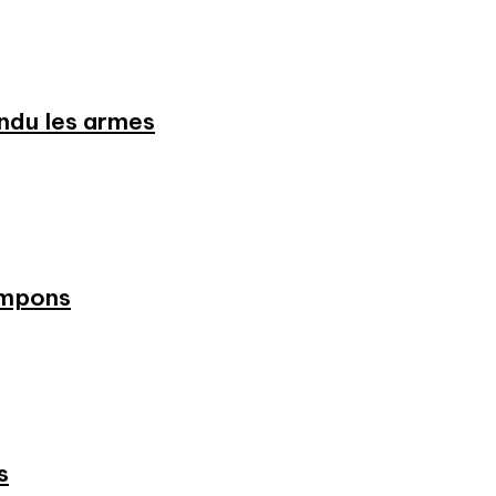
endu les armes
ampons
s