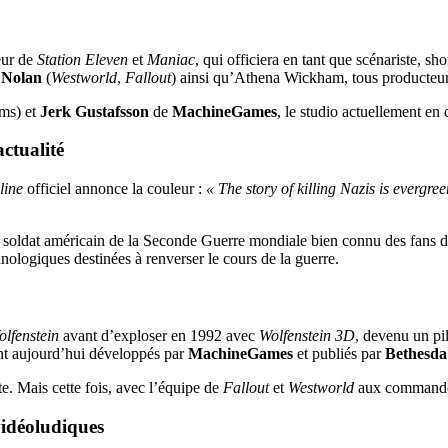
eur de
Station Eleven
et
Maniac
, qui officiera en tant que scénariste, s
 Nolan
(
Westworld
,
Fallout
) ainsi qu’Athena Wickham, tous producteur
ms) et
Jerk Gustafsson
de
MachineGames
, le studio actuellement en
actualité
line
officiel annonce la couleur :
« The story of killing Nazis is evergree
, soldat américain de la Seconde Guerre mondiale bien connu des fans du 
nologiques destinées à renverser le cours de la guerre.
olfenstein
avant d’exploser en 1992 avec
Wolfenstein 3D
, devenu un pi
ont aujourd’hui développés par
MachineGames
et publiés par
Bethesda
e. Mais cette fois, avec l’équipe de
Fallout
et
Westworld
aux commandes,
idéoludiques