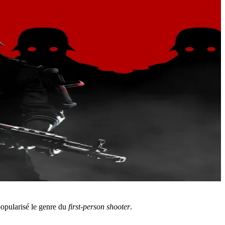
 popularisé le genre du
first-person shooter
.