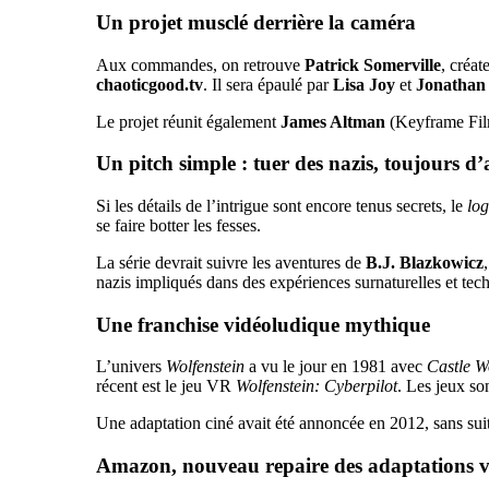
Un projet musclé derrière la caméra
Aux commandes, on retrouve
Patrick Somerville
, créat
chaoticgood.tv
. Il sera épaulé par
Lisa Joy
et
Jonathan
Le projet réunit également
James Altman
(Keyframe Fil
Un pitch simple : tuer des nazis, toujours d’
Si les détails de l’intrigue sont encore tenus secrets, le
log
se faire botter les fesses.
La série devrait suivre les aventures de
B.J. Blazkowicz
nazis impliqués dans des expériences surnaturelles et tech
Une franchise vidéoludique mythique
L’univers
Wolfenstein
a vu le jour en 1981 avec
Castle W
récent est le jeu VR
Wolfenstein: Cyberpilot
. Les jeux s
Une adaptation ciné avait été annoncée en 2012, sans suit
Amazon, nouveau repaire des adaptations v