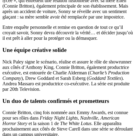
lycée », qui entretient une relation fusionnelle avec sa mère Ellen
(Connie Britton), également principale de son établissement. Mais
après un accident de voiture, Sonny se réveille avec un sentiment
glaçant : sa mère semble avoir été remplacée par une impostrice.
Entre enquête personnelle et remise en question de tout ce qu’il
croyait savoir, Sonny devra découvrir la vérité… et décider jusqu’où
il est prêt à aller pour la protéger ou la démasquer.
Une équipe créative solide
Nick Paley signe le scénario, réalise et assure le rôle de showrunner
aux côtés d’Anthony King. Connie Britton, également productrice
exécutive, est entourée de Charlie Alderman (
Charlie’s Production
Company
), Drew Goddard et Sarah Esberg (
Goddard Textiles
).
Andrea Massaro est productrice co-exécutive. La série est produite
par 20th Television.
Un duo de talents confirmés et prometteurs
Connie Britton, cinq fois nommée aux Emmy Awards, est connue
pour ses rôles dans
Friday Night Lights
,
Nashville
,
American
Horror Story
et la saison 1 de
The White Lotus
. Elle apparaîtra
prochainement aux côtés de Steve Carell dans une série se déroulant
dans un campus universitaire.