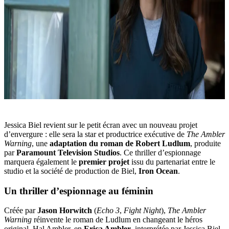
Jessica Biel revient sur le petit écran avec un nouveau projet
d’envergure : elle sera la star et productrice exécutive de
The Ambler
Warning
, une
adaptation du roman de Robert Ludlum
, produite
par
Paramount Television Studios
. Ce thriller d’espionnage
marquera également le
premier projet
issu du partenariat entre le
studio et la société de production de Biel,
Iron Ocean
.
Un thriller d’espionnage au féminin
Créée par
Jason Horwitch
(
Echo 3
,
Fight Night
),
The Ambler
Warning
réinvente le roman de Ludlum en changeant le héros
original, Hal Ambler, en
Erica Ambler
, interprétée par Jessica Biel.