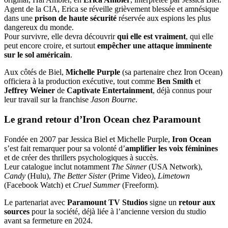
Agent de la CIA, Erica se réveille grièvement blessée et amnésique
dans une
prison de haute sécurité
réservée aux espions les plus
dangereux du monde.
Pour survivre, elle devra découvrir
qui elle est vraiment
, qui elle
peut encore croire, et surtout
empêcher une attaque imminente
sur le sol américain
.
Aux côtés de Biel,
Michelle Purple
(sa partenaire chez Iron Ocean)
officiera à la production exécutive, tout comme
Ben Smith
et
Jeffrey Weiner
de
Captivate Entertainment
, déjà connus pour
leur travail sur la franchise
Jason Bourne
.
Le grand retour d’Iron Ocean chez Paramount
Fondée en 2007 par Jessica Biel et Michelle Purple,
Iron Ocean
s’est fait remarquer pour sa volonté d’
amplifier les voix féminines
et de créer des thrillers psychologiques à succès.
Leur catalogue inclut notamment
The Sinner
(USA Network),
Candy
(Hulu),
The Better Sister
(Prime Video),
Limetown
(Facebook Watch) et
Cruel Summer
(Freeform).
Le partenariat avec
Paramount TV Studios
signe un
retour aux
sources
pour la société, déjà liée à l’ancienne version du studio
avant sa fermeture en 2024.