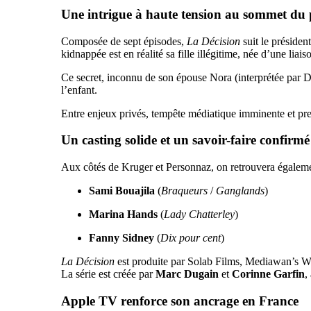
Une intrigue à haute tension au sommet du
Composée de sept épisodes,
La Décision
suit le présiden
kidnappée est en réalité sa fille illégitime, née d’une lia
Ce secret, inconnu de son épouse Nora (interprétée par Dia
l’enfant.
Entre enjeux privés, tempête médiatique imminente et pres
Un casting solide et un savoir-faire confirmé
Aux côtés de Kruger et Personnaz, on retrouvera égaleme
Sami Bouajila
(
Braqueurs
/
Ganglands
)
Marina Hands
(
Lady Chatterley
)
Fanny Sidney
(
Dix pour cent
)
La Décision
est produite par Solab Films, Mediawan’s Wh
La série est créée par
Marc Dugain
et
Corinne Garfin
,
Apple TV renforce son ancrage en France