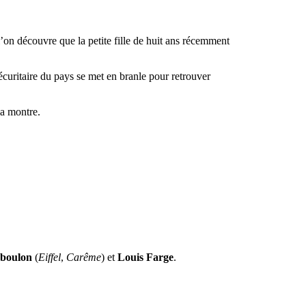
l’on découvre que la petite fille de huit ans récemment
écuritaire du pays se met en branle pour retrouver
la montre.
boulon
(
Eiffel
,
Carême
) et
Louis Farge
.