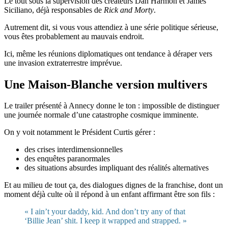
Le tout sous la supervision des créateurs Dan Harmon et James
Siciliano, déjà responsables de
Rick and Morty
.
Autrement dit, si vous vous attendiez à une série politique sérieuse,
vous êtes probablement au mauvais endroit.
Ici, même les réunions diplomatiques ont tendance à déraper vers
une invasion extraterrestre imprévue.
Une Maison-Blanche version multivers
Le trailer présenté à Annecy donne le ton : impossible de distinguer
une journée normale d’une catastrophe cosmique imminente.
On y voit notamment le Président Curtis gérer :
des crises interdimensionnelles
des enquêtes paranormales
des situations absurdes impliquant des réalités alternatives
Et au milieu de tout ça, des dialogues dignes de la franchise, dont un
moment déjà culte où il répond à un enfant affirmant être son fils :
« I ain’t your daddy, kid. And don’t try any of that
‘Billie Jean’ shit. I keep it wrapped and strapped. »