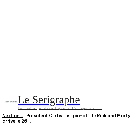
Le Serigraphe
Le média qui décortique la TV depuis 2015
Next on...
President Curtis : le spin-off de Rick and Morty
arrive le 26...