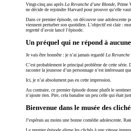
Vingt-cinq ans après
La Revanche d’une Blonde
, Prime 
ne décide de rejoindre Harvard pour prouver qu’elle vaut 
Dans ce premier épisode, on découvre une adolescente po
viennent perturber son quotidien. L’objectif est clair : mo
regretté d’avoir lancé l’épisode.
Un préquel qui ne répond à aucune
Je vais être honnête : je n’ai jamais regardé
La Revanche 
C’est probablement le principal problème de cette série. 
raconter la jeunesse d’un personnage n’est intéressant que
Ici, je n’ai absolument pas eu cette impression.
Au contraire, ce premier épisode donne plutôt le sentiment
n’ajoute rien. Pire, cela banalise un peu celle qui était j
Bienvenue dans le musée des cliché
J’espérais au moins une bonne comédie adolescente. Rat
Le premier épisode aligne les clichés à une vitesse impress