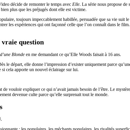
Video décide de remonter le temps avec
Elle
. La série nous propose de 
bien plus que les préjugés dont elle est victime.
pulaire, toujours impeccablement habillée, persuadée que sa vie suit l
ntrer les expériences qui ont façonné celle que l’on connaît dans le film.
 vraie question
d’une Blonde
en me demandant ce qu’Elle Woods faisait à 16 ans.
Dès le départ, elle donne l’impression d’exister uniquement parce qu’une
 si cela apporte un nouvel éclairage sur lui.
 de vouloir expliquer ce qui n’avait jamais besoin de l’être. Le mystère
ustement devenue culte parce qu’elle surprenait tout le monde.
s
é.
ionnante : les populaires, les méchants populaires, les rivalités superfi