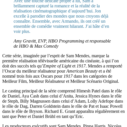
Avec une touche délicate propre à lui, Sam a
brillamment capturé la romance et la réalité de la
réalisation cinématographique d’aujourd’hui. Jon
excelle à parodier des mondes que nous croyons déjà
connaître. Ensemble, avec Armando, ils ont créé un
ensemble de comédie vraiment hilarant. J’ai hâte d’en
voir plus.
Amy Gravitt, EVP, HBO Programming et responsable
de HBO & Max Comedy
Cette série, imaginée par l’esprit de Sam Mendes, marque la
première réalisation télévisuelle américaine du cinéaste, à qui l’on
doit des succès tels qu’
Empire of Light
et
1917
. Mendes a remporté
l’Oscar du meilleur réalisateur pour
American Beauty
et a été
nommé trois fois aux Oscars pour
1917
dans les catégories de
Meilleur Film, Meilleur Réalisateur et Meilleur Scénario Original.
Le casting principal de la série comprend Himesh Patel dans le rôle
de Daniel, Aya Cash dans celui d’Anita, Jessica Hynes dans le rôle
de Steph, Billy Magnussen dans celui d’Adam, Lolly Adefope dans
le rôle de Dag, Darren Goldstein dans le rôle de Pat et Isaac Powell
dans le rôle de Bryson. Richard E. Grant apparaîtra régulièrement en
tant que Peter et Daniel Brühl en tant qu’Eric.
Les producteurs exécutifs sont Sam Mendes, Pippa Harris, Nicolas