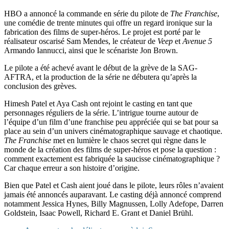
HBO a annoncé la commande en série du pilote de
The Franchise
,
une comédie de trente minutes qui offre un regard ironique sur la
fabrication des films de super-héros. Le projet est porté par le
réalisateur oscarisé Sam Mendes, le créateur de
Veep
et
Avenue 5
Armando Iannucci, ainsi que le scénariste Jon Brown.
Le pilote a été achevé avant le début de la grève de la SAG-
AFTRA, et la production de la série ne débutera qu’après la
conclusion des grèves.
Himesh Patel et Aya Cash ont rejoint le casting en tant que
personnages réguliers de la série. L’intrigue tourne autour de
l’équipe d’un film d’une franchise peu appréciée qui se bat pour sa
place au sein d’un univers cinématographique sauvage et chaotique.
The Franchise
met en lumière le chaos secret qui règne dans le
monde de la création des films de super-héros et pose la question :
comment exactement est fabriquée la saucisse cinématographique ?
Car chaque erreur a son histoire d’origine.
Bien que Patel et Cash aient joué dans le pilote, leurs rôles n’avaient
jamais été annoncés auparavant. Le casting déjà annoncé comprend
notamment Jessica Hynes, Billy Magnussen, Lolly Adefope, Darren
Goldstein, Isaac Powell, Richard E. Grant et Daniel Brühl.