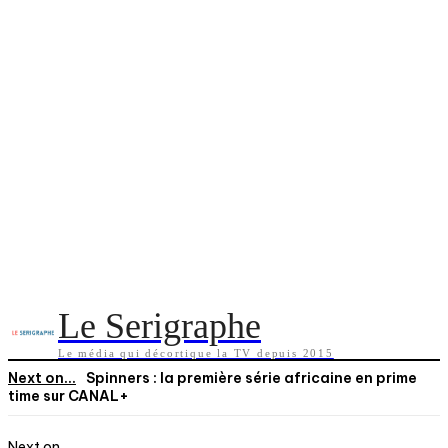
Le Serigraphe
Le média qui décortique la TV depuis 2015
Next on...
Spinners : la première série africaine en prime
time sur CANAL+
Next on...