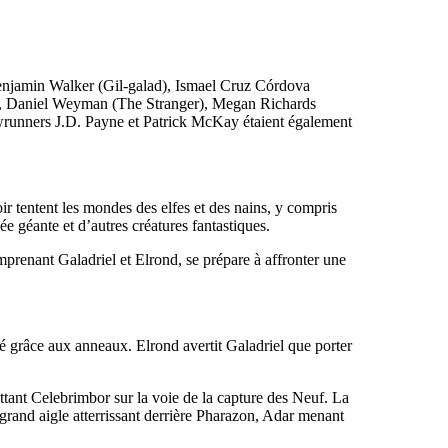
enjamin Walker (Gil-galad), Ismael Cruz Córdova
), Daniel Weyman (The Stranger), Megan Richards
wrunners J.D. Payne et Patrick McKay étaient également
tentent les mondes des elfes et des nains, y compris
 géante et d’autres créatures fantastiques.
renant Galadriel et Elrond, se prépare à affronter une
té grâce aux anneaux. Elrond avertit Galadriel que porter
ant Celebrimbor sur la voie de la capture des Neuf. La
grand aigle atterrissant derrière Pharazon, Adar menant