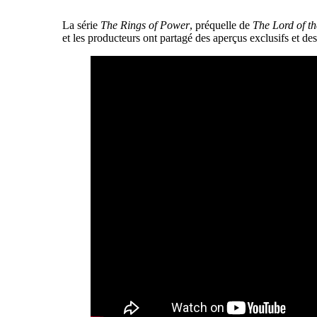
La série
The Rings of Power
, préquelle de
The Lord of t
et les producteurs ont partagé des aperçus exclusifs et des