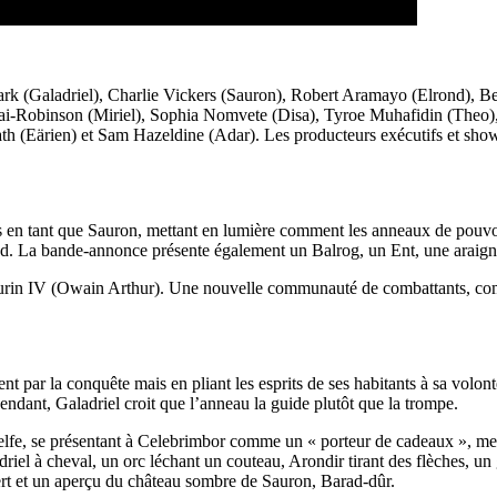
k (Galadriel), Charlie Vickers (Sauron), Robert Aramayo (Elrond), B
ai-Robinson (Miriel), Sophia Nomvete (Disa), Tyroe Muhafidin (Theo
 (Eärien) et Sam Hazeldine (Adar). Les producteurs exécutifs et sho
 tant que Sauron, mettant en lumière comment les anneaux de pouvoir 
nd. La bande-annonce présente également un Balrog, un Ent, une araignée
 Durin IV (Owain Arthur). Une nouvelle communauté de combattants, comp
 par la conquête mais en pliant les esprits de ses habitants à sa volon
ndant, Galadriel croit que l’anneau la guide plutôt que la trompe.
e, se présentant à Celebrimbor comme un « porteur de cadeaux », mett
el à cheval, un orc léchant un couteau, Arondir tirant des flèches, un 
sert et un aperçu du château sombre de Sauron, Barad-dûr.