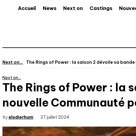
Accueil
News
Next on
Castings
Nouve
Next on...
The Rings of Power : la saison 2 dévoile sa band
Next on...
The Rings of Power : la
nouvelle Communauté po
By
elodierhum
27 juillet 2024