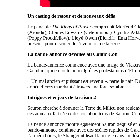
Un casting de retour et de nouveaux défis
Le panel de
The Rings of Power
comprenait Morfydd Clar
(Arondir), Charles Edwards (Celebrimbor), Cynthia Add
(Poppy Proudfellow), Lloyd Owen (Elendil), Ema Horvath
présents pour discuter de l’évolution de la série.
La bande-annonce dévoilée au Comic-Con
La bande-annonce commence avec une image de Vickers en
Galadriel qui en porte un malgré les protestations d’Elro
« Un mal ancien et puissant est revenu », narre le nain
armée d’orcs marchant à travers une forêt sombre.
Intrigues et enjeux de la saison 2
Sauron cherche à dominer la Terre du Milieu non seulement
ces anneaux fait d’eux des collaborateurs de Sauron. Cepe
La bande-annonce montre également Sauron déguisé en elf
bande-annonce continue avec des scènes rapides de Galadri
l’armée d’orcs, le Stranger utilisant la magie dans un dé