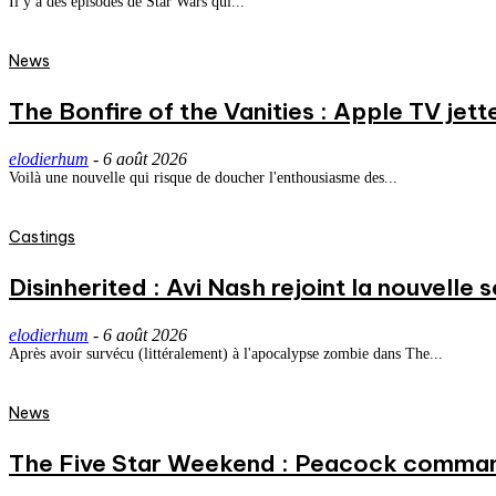
Il y a des épisodes de Star Wars qui...
News
The Bonfire of the Vanities : Apple TV jett
elodierhum
-
6 août 2026
Voilà une nouvelle qui risque de doucher l'enthousiasme des...
Castings
Disinherited : Avi Nash rejoint la nouvelle 
elodierhum
-
6 août 2026
Après avoir survécu (littéralement) à l'apocalypse zombie dans The...
News
The Five Star Weekend : Peacock commande