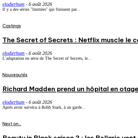
elodierhum
-
6 août 2026
Il y a des séries "limitées" qui finissent par...
Castings
The Secret of Secrets : Netflix muscle le
elodierhum
-
6 août 2026
L'adaptation en série de The Secret of Secrets, le...
Nouveautés
Richard Madden prend un hôpital en otage
elodierhum
-
6 août 2026
Après avoir survécu à Robb Stark, à un garde...
Next on...
Beauty in Black saison 3 : les Bellarie vont