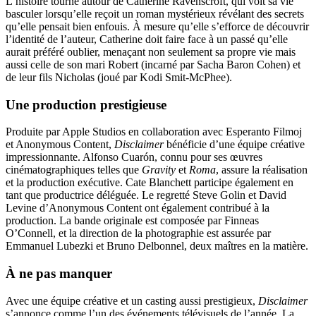
L’histoire tourne autour de Catherine Ravenscroft, qui voit sa vie
basculer lorsqu’elle reçoit un roman mystérieux révélant des secrets
qu’elle pensait bien enfouis. À mesure qu’elle s’efforce de découvrir
l’identité de l’auteur, Catherine doit faire face à un passé qu’elle
aurait préféré oublier, menaçant non seulement sa propre vie mais
aussi celle de son mari Robert (incarné par Sacha Baron Cohen) et
de leur fils Nicholas (joué par Kodi Smit-McPhee).
Une production prestigieuse
Produite par Apple Studios en collaboration avec Esperanto Filmoj
et Anonymous Content,
Disclaimer
bénéficie d’une équipe créative
impressionnante. Alfonso Cuarón, connu pour ses œuvres
cinématographiques telles que
Gravity
et
Roma
, assure la réalisation
et la production exécutive. Cate Blanchett participe également en
tant que productrice déléguée. Le regretté Steve Golin et David
Levine d’Anonymous Content ont également contribué à la
production. La bande originale est composée par Finneas
O’Connell, et la direction de la photographie est assurée par
Emmanuel Lubezki et Bruno Delbonnel, deux maîtres en la matière.
À ne pas manquer
Avec une équipe créative et un casting aussi prestigieux,
Disclaimer
s’annonce comme l’un des événements télévisuels de l’année. La