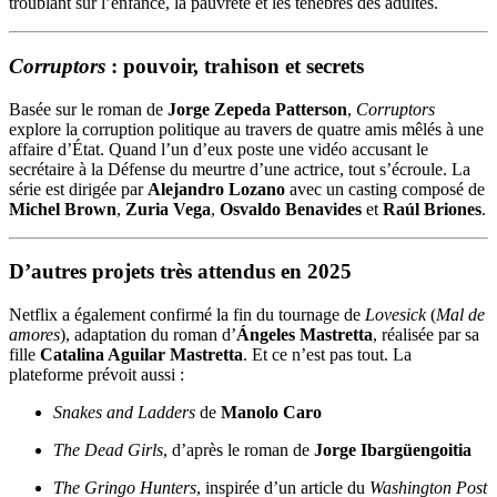
troublant sur l’enfance, la pauvreté et les ténèbres des adultes.
Corruptors
: pouvoir, trahison et secrets
Basée sur le roman de
Jorge Zepeda Patterson
,
Corruptors
explore la corruption politique au travers de quatre amis mêlés à une
affaire d’État. Quand l’un d’eux poste une vidéo accusant le
secrétaire à la Défense du meurtre d’une actrice, tout s’écroule. La
série est dirigée par
Alejandro Lozano
avec un casting composé de
Michel Brown
,
Zuria Vega
,
Osvaldo Benavides
et
Raúl Briones
.
D’autres projets très attendus en 2025
Netflix a également confirmé la fin du tournage de
Lovesick
(
Mal de
amores
), adaptation du roman d’
Ángeles Mastretta
, réalisée par sa
fille
Catalina Aguilar Mastretta
. Et ce n’est pas tout. La
plateforme prévoit aussi :
Snakes and Ladders
de
Manolo Caro
The Dead Girls
, d’après le roman de
Jorge Ibargüengoitia
The Gringo Hunters
, inspirée d’un article du
Washington Post