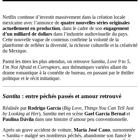
Netflix continue d’investir massivement dans la création locale
mexicaine avec l’annonce de
quatre nouvelles séries originales
actuellement en production
, dans le cadre de son
engagement
d’un milliard de dollars
dans l’industrie audiovisuelle du pays.
Cette nouvelle vague de contenus confirme la volonté de la
plateforme de refléter la diversité, la richesse culturelle et la créativité
du Mexique.
Parmi les titres les plus attendus, on retrouve
Santita
,
Love 9 to 5
,
I’m Not Afraid
et
Corruptors
, aux thématiques variées allant du
drame romantique à la comédie de bureau, en passant par le thriller
politique et le récit initiatique.
Santita
: entre péchés passés et amour retrouvé
Réalisée par
Rodrigo García
(
Big Love
,
Things You Can Tell Just
by Looking at Her
),
Santita
met en scène
Gael García Bernal
et
Paulina Dávila
dans une histoire d’amour peu conventionnelle.
Après un grave accident de voiture,
María José Cano
, surnommée
« Santita » malgré ses nombreux péchés, abandonne son fiancé le