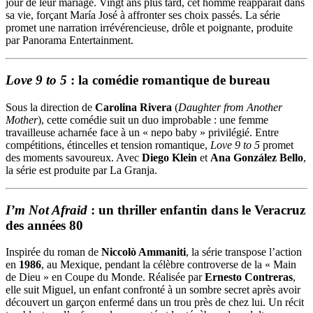
jour de leur mariage. Vingt ans plus tard, cet homme réapparaît dans
sa vie, forçant María José à affronter ses choix passés. La série
promet une narration irrévérencieuse, drôle et poignante, produite
par Panorama Entertainment.
Love 9 to 5
: la comédie romantique de bureau
Sous la direction de
Carolina Rivera
(
Daughter from Another
Mother
), cette comédie suit un duo improbable : une femme
travailleuse acharnée face à un « nepo baby » privilégié. Entre
compétitions, étincelles et tension romantique,
Love 9 to 5
promet
des moments savoureux. Avec
Diego Klein
et
Ana González Bello
,
la série est produite par La Granja.
I’m Not Afraid
: un thriller enfantin dans le Veracruz
des années 80
Inspirée du roman de
Niccolò Ammaniti
, la série transpose l’action
en
1986
, au Mexique, pendant la célèbre controverse de la « Main
de Dieu » en Coupe du Monde. Réalisée par
Ernesto Contreras
,
elle suit Miguel, un enfant confronté à un sombre secret après avoir
découvert un garçon enfermé dans un trou près de chez lui. Un récit