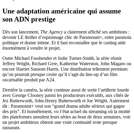
Une adaptation américaine qui assume
son ADN prestige
Dès son lancement,
The Agency
a clairement affiché ses ambitions :
devenir LE thriller d’espionnage chic de Paramount+, entre paranoïa
politique et drame intime. Et il faut reconnaître que le casting aide
énormément à vendre le projet.
Outre Michael Fassbender et Jodie Turner-Smith, la série réunit
Jeffrey Wright, Richard Gere, Katherine Waterston, John Magaro ou
encore Harriet Sansom Harris. Une distribution tellement premium
qu’on pourrait presque croire qu’il s’agit du line-up d’un film
oscarisable produit par A24.
Derrière la caméra, la série continue aussi de sortir l’artillerie lourde
avec George Clooney parmi les producteurs exécutifs, aux côtés de
Jez Butterworth, John-Henry Butterworth et Joe Wright. Autrement
dit : Paramount+ veut son “grand drama adulte sérieux qui gagne
des prix”. Et honnêtement, vu l’état actuel du streaming où la moitié
des plateformes annulent leurs séries au bout de deux semaines, voir
un projet ambitieux obtenir une vraie continuité reste presque
rassurant.