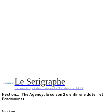
Le Serigraphe
Le média qui décortique la TV depuis 2015
Next on...
The Agency : la saison 2 a enfin une date… et
Paramount+...
Next on...