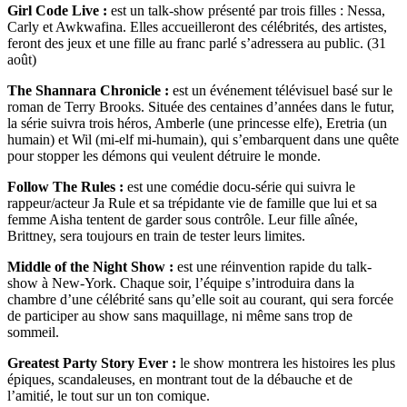
Girl Code Live :
est un talk-show présenté par trois filles : Nessa,
Carly et Awkwafina. Elles accueilleront des célébrités, des artistes,
feront des jeux et une fille au franc parlé s’adressera au public. (31
août)
The Shannara Chronicle :
est un événement télévisuel basé sur le
roman de Terry Brooks. Située des centaines d’années dans le futur,
la série suivra trois héros, Amberle (une princesse elfe), Eretria (un
humain) et Wil (mi-elf mi-humain), qui s’embarquent dans une quête
pour stopper les démons qui veulent détruire le monde.
Follow The Rules :
est une comédie docu-série qui suivra le
rappeur/acteur Ja Rule et sa trépidante vie de famille que lui et sa
femme Aisha tentent de garder sous contrôle. Leur fille aînée,
Brittney, sera toujours en train de tester leurs limites.
Middle of the Night Show :
est une réinvention rapide du talk-
show à New-York. Chaque soir, l’équipe s’introduira dans la
chambre d’une célébrité sans qu’elle soit au courant, qui sera forcée
de participer au show sans maquillage, ni même sans trop de
sommeil.
Greatest Party Story Ever :
le show montrera les histoires les plus
épiques, scandaleuses, en montrant tout de la débauche et de
l’amitié, le tout sur un ton comique.