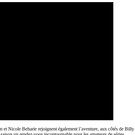
 et Nicole Beharie rejoignent également l’aventure, aux côtés de Bil
e saison un rendez-vous incontournable pour les amateurs de séries.