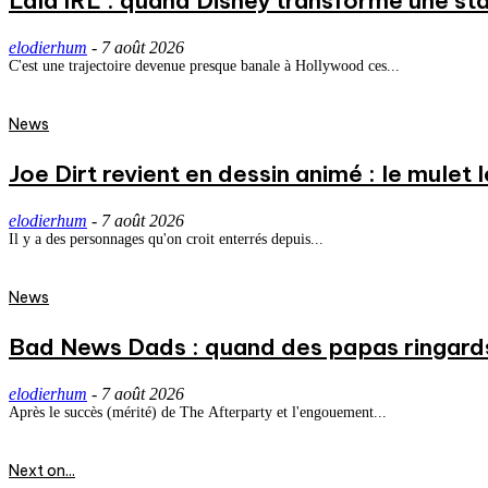
Lala IRL : quand Disney transforme une st
elodierhum
-
7 août 2026
C'est une trajectoire devenue presque banale à Hollywood ces...
News
Joe Dirt revient en dessin animé : le mulet
elodierhum
-
7 août 2026
Il y a des personnages qu'on croit enterrés depuis...
News
Bad News Dads : quand des papas ringard
elodierhum
-
7 août 2026
Après le succès (mérité) de The Afterparty et l'engouement...
Next on...