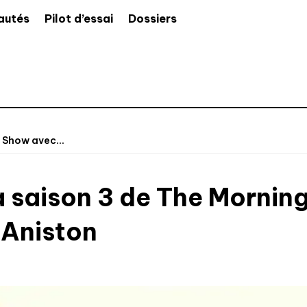
autés
Pilot d’essai
Dossiers
 Show avec...
 la saison 3 de The Morni
 Aniston