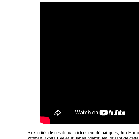
Aux côtés de ces deux actrices emblématiques, Jon Hamm
Pittman, Greta Lee et Julianna Margulies, faisant de cett