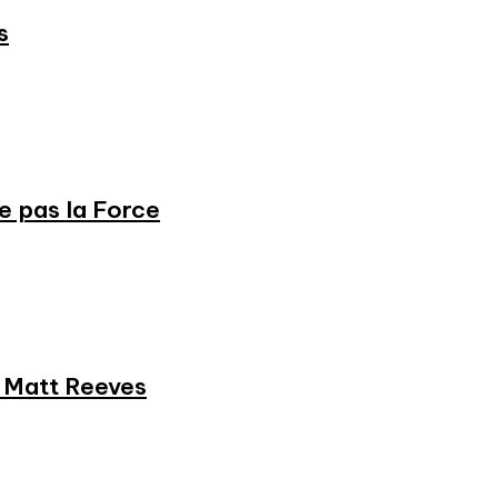
s
ne pas la Force
et Matt Reeves