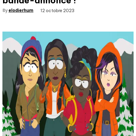
bande-annonce !
By
elodierhum
12 octobre 2023