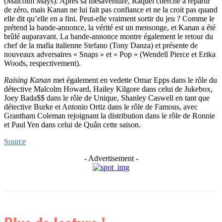
(Malcolm Mays). Après sa mésaventure, Raquel cherche à repartir
de zéro, mais Kanan ne lui fait pas confiance et ne la croit pas quand
elle dit qu’elle en a fini. Peut-elle vraiment sortir du jeu ? Comme le
prétend la bande-annonce, la vérité est un mensonge, et Kanan a été
brûlé auparavant. La bande-annonce montre également le retour du
chef de la mafia italienne Stefano (Tony Danza) et présente de
nouveaux adversaires « Snaps » et « Pop » (Wendell Pierce et Erika
Woods, respectivement).
Raising Kanan
met également en vedette Omar Epps dans le rôle du
détective Malcolm Howard, Hailey Kilgore dans celui de Jukebox,
Joey Bada$$ dans le rôle de Unique, Shanley Caswell en tant que
détective Burke et Antonio Ortiz dans le rôle de Famous, avec
Grantham Coleman rejoignant la distribution dans le rôle de Ronnie
et Paul Yen dans celui de Quân cette saison.
Source
- Advertisement -