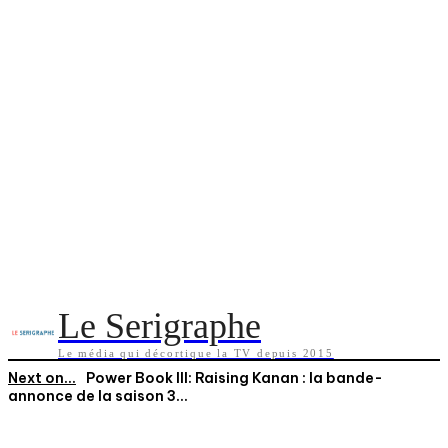
Le Serigraphe
Le média qui décortique la TV depuis 2015
Next on...
Power Book III: Raising Kanan : la bande-
annonce de la saison 3...