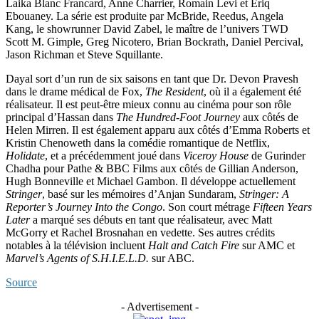
Laika Blanc Francard, Anne Charrier, Romain Levi et Eriq
Ebouaney. La série est produite par McBride, Reedus, Angela
Kang, le showrunner David Zabel, le maître de l’univers TWD
Scott M. Gimple, Greg Nicotero, Brian Bockrath, Daniel Percival,
Jason Richman et Steve Squillante.
Dayal sort d’un run de six saisons en tant que Dr. Devon Pravesh
dans le drame médical de Fox,
The Resident
, où il a également été
réalisateur. Il est peut-être mieux connu au cinéma pour son rôle
principal d’Hassan dans
The Hundred-Foot Journey
aux côtés de
Helen Mirren. Il est également apparu aux côtés d’Emma Roberts et
Kristin Chenoweth dans la comédie romantique de Netflix,
Holidate
, et a précédemment joué dans
Viceroy House
de Gurinder
Chadha pour Pathe & BBC Films aux côtés de Gillian Anderson,
Hugh Bonneville et Michael Gambon. Il développe actuellement
Stringer
, basé sur les mémoires d’Anjan Sundaram,
Stringer: A
Reporter’s Journey Into the Congo
. Son court métrage
Fifteen Years
Later
a marqué ses débuts en tant que réalisateur, avec Matt
McGorry et Rachel Brosnahan en vedette. Ses autres crédits
notables à la télévision incluent
Halt and Catch Fire
sur AMC et
Marvel’s Agents of S.H.I.E.L.D.
sur ABC.
Source
- Advertisement -