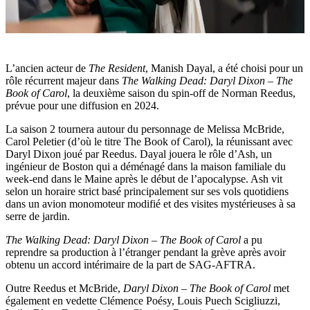
L’ancien acteur de
The Resident
, Manish Dayal, a été choisi pour un
rôle récurrent majeur dans
The Walking Dead: Daryl Dixon – The
Book of Carol
, la deuxième saison du spin-off de Norman Reedus,
prévue pour une diffusion en 2024.
La saison 2 tournera autour du personnage de Melissa McBride,
Carol Peletier (d’où le titre The Book of Carol), la réunissant avec
Daryl Dixon joué par Reedus. Dayal jouera le rôle d’Ash, un
ingénieur de Boston qui a déménagé dans la maison familiale du
week-end dans le Maine après le début de l’apocalypse. Ash vit
selon un horaire strict basé principalement sur ses vols quotidiens
dans un avion monomoteur modifié et des visites mystérieuses à sa
serre de jardin.
The Walking Dead: Daryl Dixon – The Book of Carol
a pu
reprendre sa production à l’étranger pendant la grève après avoir
obtenu un accord intérimaire de la part de SAG-AFTRA.
Outre Reedus et McBride,
Daryl Dixon – The Book of Carol
met
également en vedette Clémence Poésy, Louis Puech Scigliuzzi,