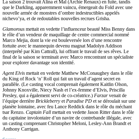
La saison 2 trouvait Alina et Mal (Archie Renaux) en fuite, tandis
que le Darkling, apparemment vaincu, émergeait du Fold avec une
nouvelle armée de monstres d’ombre indestructibles appelés
nichevo’ya, et de redoutables nouvelles recrues Grisha.
Glamorous
mettait en vedette l’influenceur beauté Miss Benny dans
le rôle d’un vendeur de maquillage de centre commercial nommé
Marco Mejia, dont la vie est bouleversée lors d’une rencontre
fortuite avec le mannequin devenu magnat Madolyn Addison
(interprété par Kim Cattrall), lui offrant le travail de ses rêves. Le
final de la saison se terminait avec Marco rencontrant un spécialiste
pour explorer davantage son identité.
Agent Elvis
mettait en vedette Matthew McConaughey dans le rôle
du King of Rock ‘n’ Roll qui fait un travail d’agent secret en
parallèle. (Le casting vocal comprenait également Kaitlin Olson,
Johnny Knoxville, Niecy Nash et l’ex-femme d’Elvis, Priscilla
Presley, qui a également servi de co-créatrice.)
Farzar
venait de
l’équipe derrière
Brickleberry
et
Paradise PD
et se déroulait sur une
planète lointaine, avec feu Lance Reddick dans le rôle du méchant
tsar Renzo.
Captain Fall
mettait en vedette Jason Ritter dans le rôle
du capitaine involontaire d’un navire de contrebande illégale, avec
un casting comprenant Christopher Meloni, Lesley-Ann Brandt et
Anthony Carrigan.