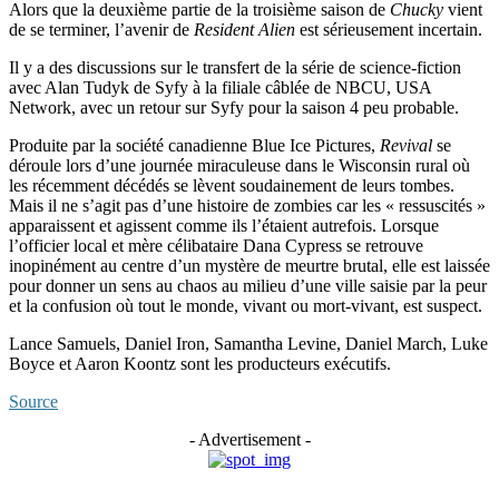
Alors que la deuxième partie de la troisième saison de
Chucky
vient
de se terminer, l’avenir de
Resident Alien
est sérieusement incertain.
Il y a des discussions sur le transfert de la série de science-fiction
avec Alan Tudyk de Syfy à la filiale câblée de NBCU, USA
Network, avec un retour sur Syfy pour la saison 4 peu probable.
Produite par la société canadienne Blue Ice Pictures,
Revival
se
déroule lors d’une journée miraculeuse dans le Wisconsin rural où
les récemment décédés se lèvent soudainement de leurs tombes.
Mais il ne s’agit pas d’une histoire de zombies car les « ressuscités »
apparaissent et agissent comme ils l’étaient autrefois. Lorsque
l’officier local et mère célibataire Dana Cypress se retrouve
inopinément au centre d’un mystère de meurtre brutal, elle est laissée
pour donner un sens au chaos au milieu d’une ville saisie par la peur
et la confusion où tout le monde, vivant ou mort-vivant, est suspect.
Lance Samuels, Daniel Iron, Samantha Levine, Daniel March, Luke
Boyce et Aaron Koontz sont les producteurs exécutifs.
Source
- Advertisement -