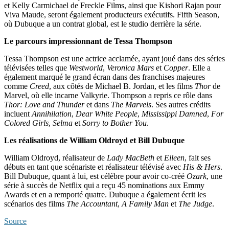
et Kelly Carmichael de Freckle Films, ainsi que Kishori Rajan pour
Viva Maude, seront également producteurs exécutifs. Fifth Season,
où Dubuque a un contrat global, est le studio derrière la série.
Le parcours impressionnant de Tessa Thompson
Tessa Thompson est une actrice acclamée, ayant joué dans des séries
télévisées telles que
Westworld
,
Veronica Mars
et
Copper
. Elle a
également marqué le grand écran dans des franchises majeures
comme
Creed
, aux côtés de Michael B. Jordan, et les films
Thor
de
Marvel, où elle incarne Valkyrie. Thompson a repris ce rôle dans
Thor: Love and Thunder
et dans
The Marvels
. Ses autres crédits
incluent
Annihilation
,
Dear White People
,
Mississippi Damned
,
For
Colored Girls
,
Selma
et
Sorry to Bother You
.
Les réalisations de William Oldroyd et Bill Dubuque
William Oldroyd, réalisateur de
Lady MacBeth
et
Eileen
, fait ses
débuts en tant que scénariste et réalisateur télévisé avec
His & Hers
.
Bill Dubuque, quant à lui, est célèbre pour avoir co-créé
Ozark
, une
série à succès de Netflix qui a reçu 45 nominations aux Emmy
Awards et en a remporté quatre. Dubuque a également écrit les
scénarios des films
The Accountant
,
A Family Man
et
The Judge
.
Source