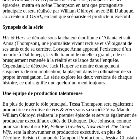
épisodes, mettra en scène Thompson en tant que protagoniste
principale et sera réalisée par William Oldroyd, avec Bill Dubuque,
co-créateur d’
Ozark
, en tant que scénariste et producteur exécutif.
Synopsis de la série
His & Hers
se déroule sous la chaleur étouffante d’Atlanta et suit
Anna (Thompson), une journaliste vivant recluse et s’éloignant de
ses amis et de sa carrière. Lorsque Anna apprend l’existence d’un
meurtre à Dahlonega, la ville tranquille où elle a grandi, elle est
brusquement ramenée à la réalité et se lance dans l’enquête.
Cependant, le détective Jack Harper se montre étrangement
suspicieux de son implication, la plaçant dans le collimateur de sa
propre investigation. La série explore les deux versions de chaque
histoire, ce qui signifie que quelqu’un ment toujours.
Une équipe de production talentueuse
En plus de jouer le rôle principal, Tessa Thompson sera également
productrice exécutive de
His & Hers
sous sa société Viva Maude.
William Oldroyd réalisera le premier épisode et servira également de
producteur exécutif aux côtés de Dubuque. Dee Johnson, connue
pour son travail sur
ER
,
Fellow Travelers
,
Nashville
et
The Good
Wife
, sera la showrunner et productrice exécutive, en plus de
l’écriture. Kristen Campo de Campout Productions, Jessica Chastain